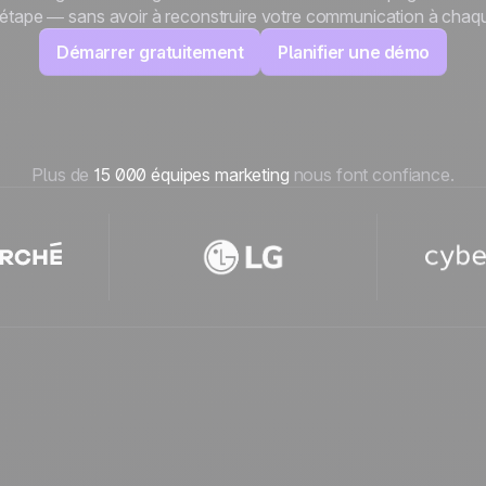
étape — sans avoir à reconstruire votre communication à chaqu
100% développé et
4.8
Trustpilot
Démarrer gratuitement
Planifier une démo
hébergé en Europe
Certifié ISO 27001
Plus de
15 000 équipes marketing
nous font confiance.