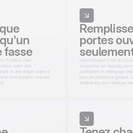
aque
Remplisse
qu'un
portes ouv
e fasse
seulement
re, Positive User
Une invitation n'est qu'un p
nalisé, avec des
séquence de rappels, envo
dé et une étape claire à
participant et réengage ceux
 une conversation chaude,
taux de présence grimpe. 
d.
entière sur des relances ma
ne
Tenez cha