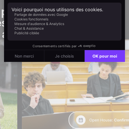
 portes
es diplômes,
r attendu