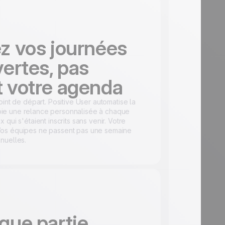
z vos journées
ertes, pas
 votre agenda
oint de départ. Positive User automatise la
ie une relance personnalisée à chaque
 qui s'étaient inscrits sans venir. Votre
Vos équipes ne passent pas une semaine
nuelles.
que partie