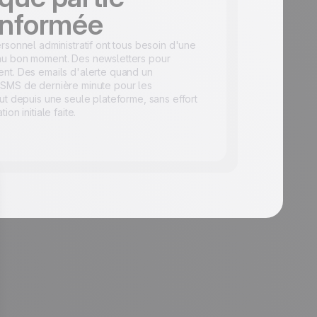
informée
ersonnel administratif ont tous besoin d'une
au bon moment. Des newsletters pour
ent. Des emails d'alerte quand un
 SMS de dernière minute pour les
out depuis une seule plateforme, sans effort
on initiale faite.