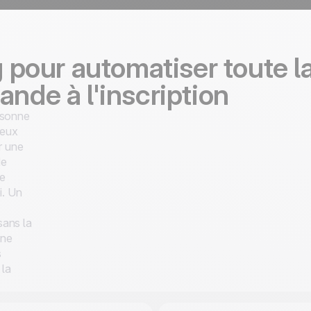
ng pour automatiser toute 
nde à l'inscription
rsonne
deux
r une
de
de
i. Un
sans la
 ne
s
 la