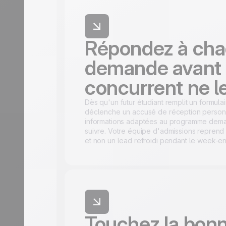
Répondez à ch
demande avant 
concurrent ne l
Dès qu'un futur étudiant remplit un formulai
déclenche un accusé de réception person
informations adaptées au programme deman
suivre. Votre équipe d'admissions reprend
et non un lead refroidi pendant le week-en
Touchez la bon