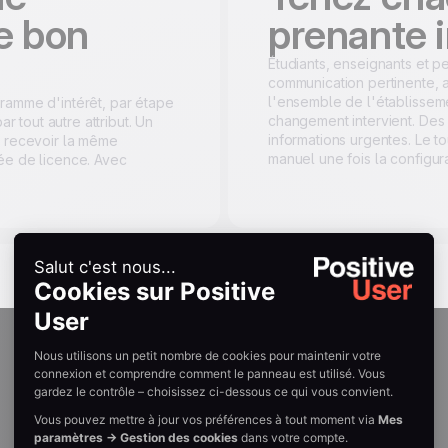
e bon
prenante 
Étudiants, enseignants et p
communication pertinente, 
l'ensemble de l'établissem
ramme d'intérêt, par étape
changement intervient. Des
ar tout autre attribut. Un
informations urgentes. Le t
e recevoir la même
manuel une fois la configurati
ée de licence. Avec