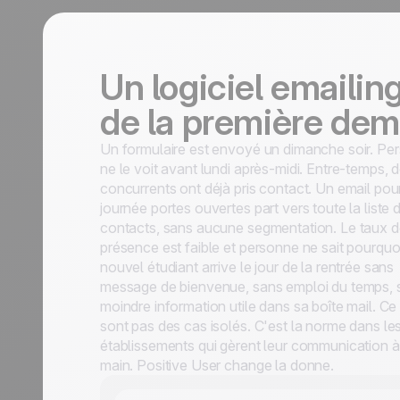
Un logiciel emaili
de la première dema
Un formulaire est envoyé un dimanche soir. Pe
ne le voit avant lundi après-midi. Entre-temps, 
concurrents ont déjà pris contact. Un email pou
journée portes ouvertes part vers toute la liste 
contacts, sans aucune segmentation. Le taux 
présence est faible et personne ne sait pourquo
nouvel étudiant arrive le jour de la rentrée sans
message de bienvenue, sans emploi du temps, 
moindre information utile dans sa boîte mail. Ce
sont pas des cas isolés. C'est la norme dans le
établissements qui gèrent leur communication à
main. Positive User change la donne.