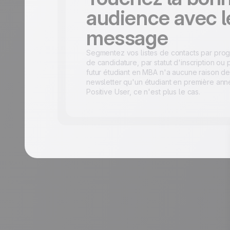
audience avec l
message
Segmentez vos listes de contacts par prog
de candidature, par statut d'inscription ou p
futur étudiant en MBA n'a aucune raison d
newsletter qu'un étudiant en première ann
Positive User, ce n'est plus le cas.