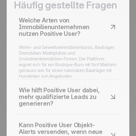
Häufig gestellte Fragen
Welche Arten von
Immobilienunternehmen
nutzen Positive User?
Wohn- und Gewerbeimmobilienbüros, Bauträger,
Immobilien-Marktplätze und
Investmentimmobilien-Firmen. Die Plattform
eignet sich für ein Boutique-Büro mit fünf Maklern
genauso wie für einen nationalen Bauträger mit
Hunderten von Angeboten.
Wie hilft Positive User dabei,
mehr qualifizierte Leads zu
generieren?
Das Visitor Tracking erkennt hochinteressiertes
Verhalten auf Ihren Angebotsseiten und löst die
Kann Positive User Objekt-
passende Lead-Erfassung im richtigen Moment
Alerts versenden, wenn neue
aus. Lead-Formulare, Chat-Widgets und Exit-