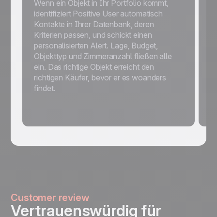
Wenn ein Objekt in Ihr Portfolio kommt,
A
identifiziert Positive User automatisch
Be
Kontakte in Ihrer Datenbank, deren
F
Kriterien passen, und schickt einen
ei
personalisierten Alert. Lage, Budget,
zw
Objekttyp und Zimmeranzahl fließen alle
I
ein. Das richtige Objekt erreicht den
Ta
richtigen Käufer, bevor er es woanders
T
findet.
e
I
m
Customer review
Vertrauenswürdig für