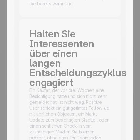
die bereits warm sind.
Halten Sie
Interessenten
über einen
langen
Entscheidungszyklus
engagiert
Ein Käufer, der vor drei Wochen eine
Besichtigung hatte und sich nicht mehr
gemeldet hat, ist nicht weg. Positive
User schickt ein gut getimtes Follow-up
mit ähnlichen Objekten, ein Markt-
Update zum besichtigten Stadtteil oder
einen schlichten Check-in vom
zuständigen Makler. Sie bleiben
präsent, ohne dass Ihr Team jeden