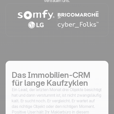
vertrauen uns.
Das Immobilien-CRM
für lange Kaufzyklen
Ein Lead, der letzten Monat drei Objekte besichtigt
hat und dann verstummt ist, ist nicht zwangsläufig
kalt. Er sucht noch. Er vergleicht. Er wartet auf
das richtige Objekt oder den richtigen Moment.
Positive User hält Ihr Maklerbüro in diesem