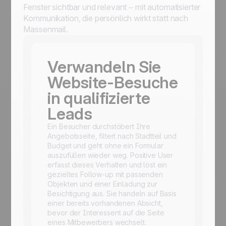
Fenster sichtbar und relevant – mit automatisierter
Kommunikation, die persönlich wirkt statt nach
Massenmail.
Verwandeln Sie
Website-Besuche
in qualifizierte
Leads
Ein Besucher durchstöbert Ihre
Angebotsseite, filtert nach Stadtteil und
Budget und geht ohne ein Formular
auszufüllen wieder weg. Positive User
erfasst dieses Verhalten und löst ein
gezieltes Follow-up mit passenden
Objekten und einer Einladung zur
Besichtigung aus. Sie handeln auf Basis
einer bereits vorhandenen Absicht,
bevor der Interessent auf die Seite
eines Mitbewerbers wechselt.