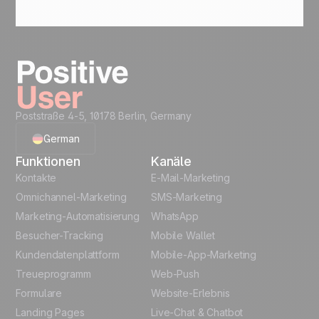
Ja. Positive User ist vollständig DSGVO-konform.
Kontaktdaten, Suchhistorie und
Kommunikationseinträge werden sicher
verarbeitet. Sie bauen Ihre Interessenten- und
Kundendatenbank mit voller Zuversicht aus.
Poststraße 4-5, 10178 Berlin, Germany
German
Funktionen
Kanäle
English
Kontakte
E-Mail-Marketing
Omnichannel-Marketing
SMS-Marketing
French
Marketing-Automatisierung
WhatsApp
Besucher-Tracking
Mobile Wallet
Polish
Kundendatenplattform
Mobile-App-Marketing
Italian
Treueprogramm
Web-Push
Formulare
Website-Erlebnis
Español
Landing Pages
Live-Chat & Chatbot