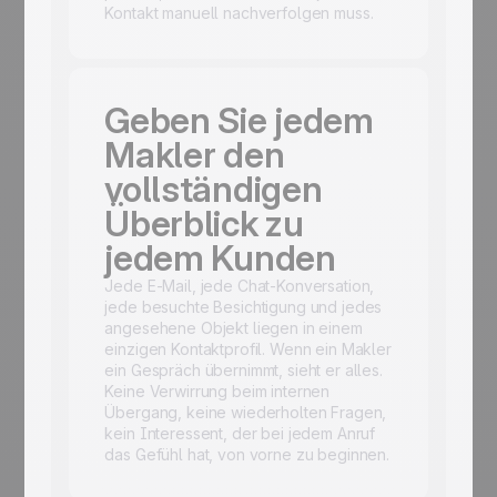
Kontakt manuell nachverfolgen muss.
Geben Sie jedem
Makler den
vollständigen
Überblick zu
jedem Kunden
Jede E-Mail, jede Chat-Konversation,
jede besuchte Besichtigung und jedes
angesehene Objekt liegen in einem
einzigen Kontaktprofil. Wenn ein Makler
ein Gespräch übernimmt, sieht er alles.
Keine Verwirrung beim internen
Übergang, keine wiederholten Fragen,
kein Interessent, der bei jedem Anruf
das Gefühl hat, von vorne zu beginnen.