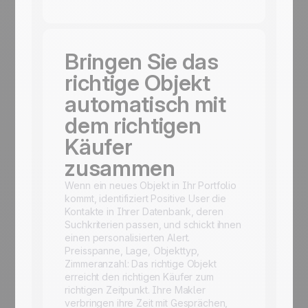
Bringen Sie das
richtige Objekt
automatisch mit
dem richtigen
Käufer
zusammen
Wenn ein neues Objekt in Ihr Portfolio
kommt, identifiziert Positive User die
Kontakte in Ihrer Datenbank, deren
Suchkriterien passen, und schickt ihnen
einen personalisierten Alert.
Preisspanne, Lage, Objekttyp,
Zimmeranzahl: Das richtige Objekt
erreicht den richtigen Käufer zum
richtigen Zeitpunkt. Ihre Makler
verbringen ihre Zeit mit Gesprächen,