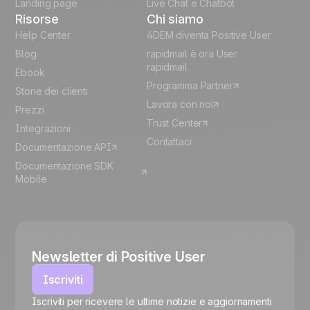
Landing page
Live Chat e Chatbot
Risorse
Chi siamo
Help Center
4DEM diventa Positive User
Blog
rapidmail è ora User
rapidmail
Ebook
Programma Partner
Storie dei clienti
Lavora con noi
Prezzi
Trust Center
Integrazioni
Contattaci
Documentazione API
Documentazione SDK
Mobile
Newsletter di Positive User
Iscriviti
Iscriviti per ricevere le ultime notizie e aggiornamenti