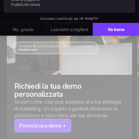
Richiedi la tua demo
personalizzata
Scopri come User può adattarsi alla tua strategia
di marketing. Un esperto ti guiderà attraverso la
piattaforma e risponderà alle tue domande.
Prenota una demo