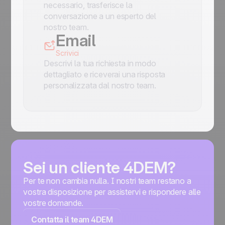
necessario, trasferisce la
conversazione a un esperto del
nostro team.
Email
Scrivici
Descrivi la tua richiesta in modo
dettagliato e riceverai una risposta
personalizzata dal nostro team.
Sei un cliente 4DEM?
Per te non cambia nulla. I nostri team restano a
vostra disposizione per assistervi e rispondere alle
vostre domande.
Contatta il team 4DEM