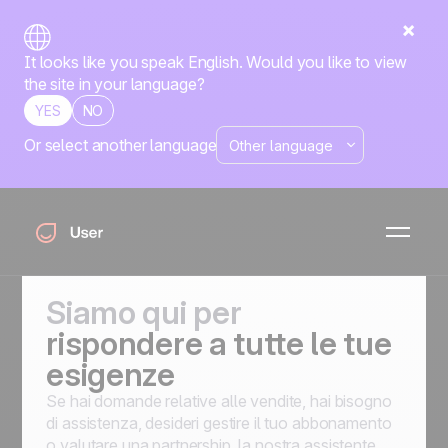
It looks like you speak English. Would you like to view
the site in your language?
YES
NO
Or select another language
Contattaci
I nostri team europei offrono supporto nella tua lingua.
Siamo qui per
rispondere a tutte le tue
esigenze
Se hai domande relative alle vendite, hai bisogno
di assistenza, desideri gestire il tuo abbonamento
o valutare una partnership, la nostra assistente