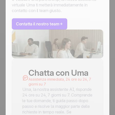
virtuale Uma ti metterà immediatamente in
contatto con il team giusto.
Contatta il nostro team
Chatta con Uma
Assistenza immediata, 24 ore su 24, 7
giorni su 7
Uma, la nostra assistente AI, risponde
24 ore su 24, 7 giorni su 7. Comprende
le tue domande, ti guida passo dopo
passo e risolve la maggior parte delle
richieste in tempo reale. Se