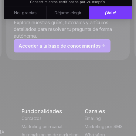
Encuentra tu respuesta al
instante
Explora nuestras guías, tutoriales y artículos
detallados para resolver tu pregunta de forma
autónoma.
Acceder a la base de conocimientos
Funcionalidades
Canales
Contactos
Emailing
Marketing omnicanal
Marketing por SMS
IA
Automatización de marketing
WhatsApp