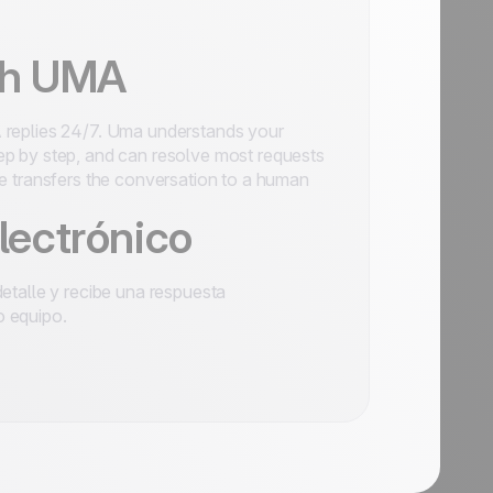
th UMA
A replies 24/7. Uma understands your
ep by step, and can resolve most requests
she transfers the conversation to a human
lectrónico
detalle y recibe una respuesta
o equipo.