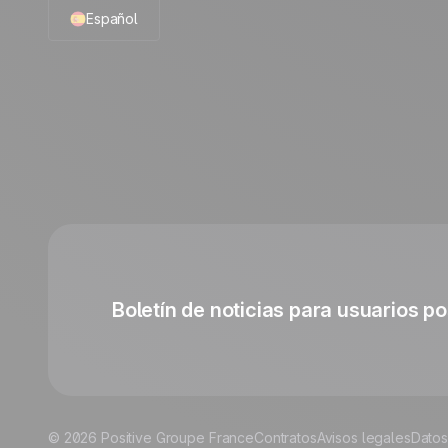
Español
English
French
Polish
German
Italian
Boletín de noticias para usuarios po
© 2026 Positive Groupe France
Contratos
Avisos legales
Datos