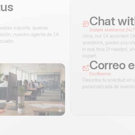
to
tus
100% hecho y alojado
4.8
Trustpilot
en Europa
Certificado ISO 27001
Chat wi
sites soporte, quieras
Instant assistance 24/7
ración, nuestro agente de IA
Uma, our IA assistant I
ecuado.
questions, guides you st
in real time.If needed, 
expert.
Correo e
Escríbenos
Describe tu solicitud en 
personalizada de nuestr