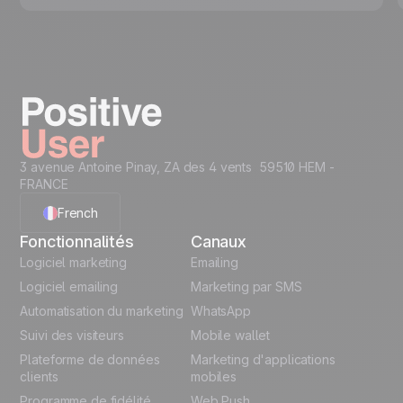
3 avenue Antoine Pinay, ZA des 4 vents 59510 HEM -
FRANCE
French
Fonctionnalités
Canaux
English
Logiciel marketing
Emailing
Logiciel emailing
Marketing par SMS
Polish
Automatisation du marketing
WhatsApp
Suivi des visiteurs
Mobile wallet
German
Plateforme de données
Marketing d'applications
Italian
clients
mobiles
Programme de fidélité
Web Push