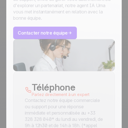
d'explorer un partenariat, notre agent IA Uma
vous met instantanément en relation avec la
bonne équipe.
Contacter notre équipe
Téléphone
Parlez directement à un expert
Contactez notre équipe commerciale
ou support pour une réponse
immédiate et personnalisée au +33
328 328 040* du lundi au vendredi, de
9h à 12h30 et de 14h à 18h. (*appel