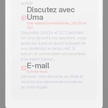
gratuit)
Discutez avec
Uma
Une assistance instantanée, 24h/24 et
7j/7
Disponible 24h/24 et 7j/7, l'assistant
IA Uma répond à vos questions, vous
guide pas à pas et résout la plupart de
vos demandes en temps réel. Si
besoin, la conversation est transférée
à un expert humain.
E-mail
Écrivez-nous
Décrivez votre demande en détail et
recevez une réponse personnalisée
de notre équipe.