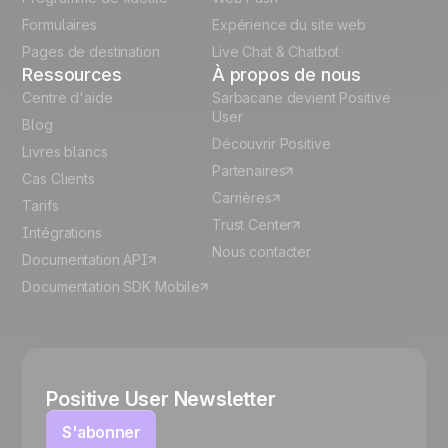
Español
Formulaires
Expérience du site web
Pages de destination
Live Chat & Chatbot
Ressources
À propos de nous
Centre d'aide
Sarbacane devient Positive
User
Blog
Découvrir Positive
Livres blancs
Partenaires
Cas Clients
Carrières
Tarifs
Trust Center
Intégrations
Nous contacter
Documentation API
Documentation SDK Mobile
Positive User Newsletter
S'abonner