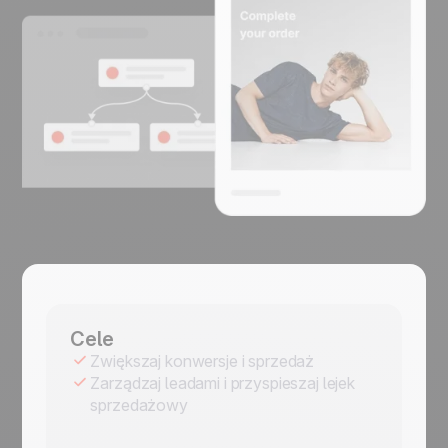
Cele
Zwiększaj konwersje i sprzedaż
Zarządzaj leadami i przyspieszaj lejek
sprzedażowy