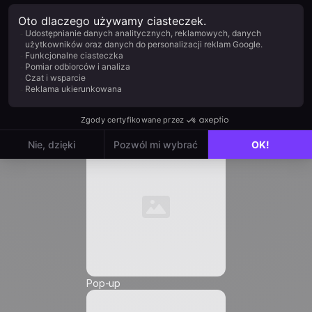
Stanowisko *
E-mail *
Automatyzacja
Numer telefonu *
Pop-up
Friendly Captcha