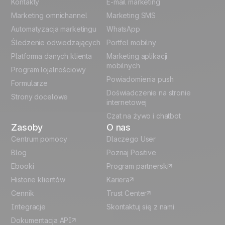
English
Szablony
Kontakty
E-mail marketing
automatyzacji
Marketing omnichannel
Marketing SMS
French
Automatyzacja marketingu
WhatsApp
Odblokuj pełny przypadek użycia
Śledzenie odwiedzających
Portfel mobilny
German
Platforma danych klienta
Marketing aplikacji
Italian
mobilnych
Program lojalnościowy
Powiadomienia push
Formularze
Español
Doświadczenie na stronie
Strony docelowe
internetowej
Czat na żywo i chatbot
Zasoby
O nas
Centrum pomocy
Dlaczego User
Blog
Poznaj Positive
Ebooki
Program partnerski
Historie klientów
Kariera
Cennik
Trust Center
Integracje
Skontaktuj się z nami
Dokumentacja API