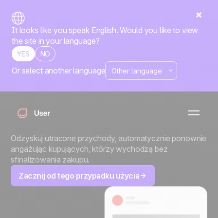
It looks like you speak English. Would you like to view
the site in your language?
YES
NO
Or select another language
Zamień porzucenie
koszyka w rozmowę,
nie w rabat
Odzyskuj utracone przychody, automatycznie ponownie
angażując kupujących, którzy wychodzą bez
sfinalizowania zakupu.
Zacznij od tego przypadku użycia