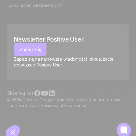
Dokumentacja Mobile SDK
Newsletter Positive User
Zapisz się
Zapisz się na najnowsze wiadomości i aktualizacje
🍪
dotyczące Positive User
Obserwuj nas
© 2026 Positive Groupe France
Umowy
Informacje prawne
Dane osobowe
Ustawienia plików cookie
Zarządzaj plikami cookie