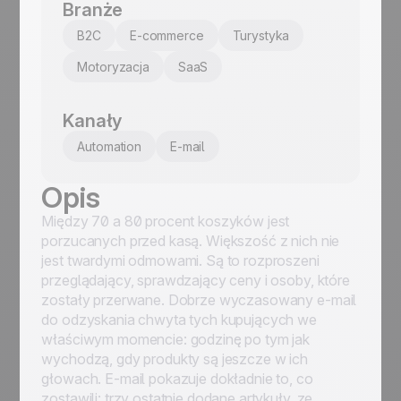
Branże
B2C
E-commerce
Turystyka
Motoryzacja
SaaS
Kanały
Automation
E-mail
Opis
Między 70 a 80 procent koszyków jest
porzucanych przed kasą. Większość z nich nie
jest twardymi odmowami. Są to rozproszeni
przeglądający, sprawdzający ceny i osoby, które
zostały przerwane. Dobrze wyczasowany e-mail
do odzyskania chwyta tych kupujących we
właściwym momencie: godzinę po tym jak
wychodzą, gdy produkty są jeszcze w ich
głowach. E-mail pokazuje dokładnie to, co
zostawili: trzy ostatnie dodane artykuły, ze