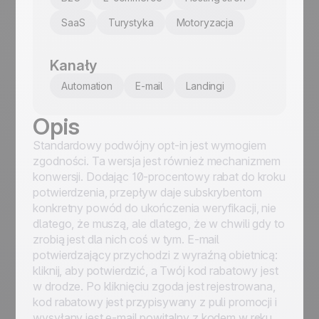
SaaS
Turystyka
Motoryzacja
Kanały
Automation
E-mail
Landingi
Opis
Standardowy podwójny opt-in jest wymogiem
zgodności. Ta wersja jest również mechanizmem
konwersji. Dodając 10-procentowy rabat do kroku
potwierdzenia, przepływ daje subskrybentom
konkretny powód do ukończenia weryfikacji, nie
dlatego, że muszą, ale dlatego, że w chwili gdy to
zrobią jest dla nich coś w tym. E-mail
potwierdzający przychodzi z wyraźną obietnicą:
kliknij, aby potwierdzić, a Twój kod rabatowy jest
w drodze. Po kliknięciu zgoda jest rejestrowana,
kod rabatowy jest przypisywany z puli promocji i
wysyłany jest e-mail powitalny z kodem w ręku.