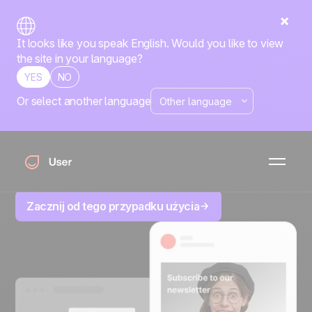
It looks like you speak English. Would you like to view
the site in your language?
YES
NO
Or select another language
Podwójny opt-in z
rabat
Czystsze opt-iny, natychmiastowa nagroda, większe
zaangażowanie — Twój podwójny opt-in, ulepszony.
Zacznij od tego przypadku użycia