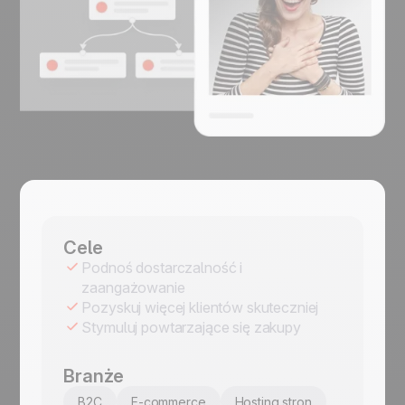
Cele
Podnoś dostarczalność i
zaangażowanie
Pozyskuj więcej klientów skuteczniej
Stymuluj powtarzające się zakupy
Branże
B2C
E-commerce
Hosting stron