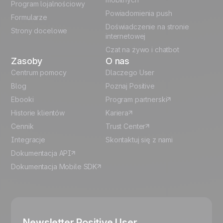
Program lojalnościowy
Powiadomienia push
Formularze
Español
Doświadczenie na stronie
Strony docelowe
internetowej
Czat na żywo i chatbot
Zasoby
O nas
Centrum pomocy
Dlaczego User
Blog
Poznaj Positive
Ebooki
Program partnerski
Historie klientów
Kariera
Cennik
Trust Center
Integracje
Skontaktuj się z nami
Dokumentacja API
Dokumentacja Mobile SDK
Newsletter Positive User