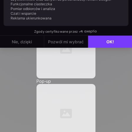
E-mail *
Automatyzacja
Numer telefonu *
Pop-up
Friendly Captcha
Wyrażam zgodę na otrzymywanie komunikatów
marketingowych od
Positive
i upoważniam do
umieszczania pikseli śledzących oraz linków
śledzących w tych komunikatach wysyłanych do
mnie, w celu pomiaru ich zasięgu oraz
dostosowania ich treści, częstotliwości i godziny