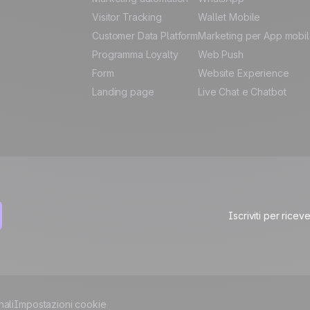
Visitor Tracking
Wallet Mobile
Customer Data Platform
Marketing per App mobi
Programma Loyalty
Web Push
Form
Website Experience
Landing page
Live Chat e Chatbot
Iscriviti per rice
nali
Impostazioni cookie