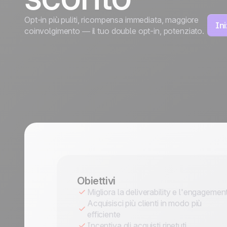
relazione
ogni
Turismo
relazione
Opt-in più puliti, ricompensa immediata, maggiore
Scopri di più
In
coinvolgimento — il tuo double opt-in, potenziato.
Scopri di più
Obiettivi
Migliora la deliverability e l'engagemen
Acquisisci più clienti in modo più
efficiente
Incentiva gli acquisti ripetuti