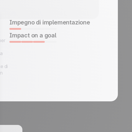
Impegno di implementazione
Impact on a goal
per
na
e di
un