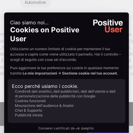
Automotive
nformità. Questa versione è anche un meccanismo di conversione.
ggio di conferma, il flusso dà agli iscritti un motivo concreto 
, ma perché c'è qualcosa per loro nel momento in cui lo fanno.
ara: clicca per confermare e il tuo codice sconto è in arrivo. U
o, il codice sconto viene assegnato dal pool della promozione e
. I contatti già iscritti ricevono un gentile riconoscimento invec
uita su reale intenzione, con una parte di essa già pronta a fare 