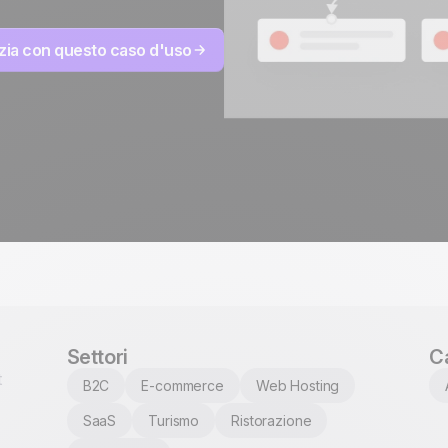
izia con questo caso d'uso
Sviluppato al 100% in
Europa e ospitato su
4.8
su Trustpilot
server europei.
Certificazione ISO 27001
Settori
C
t
B2C
E-commerce
Web Hosting
SaaS
Turismo
Ristorazione