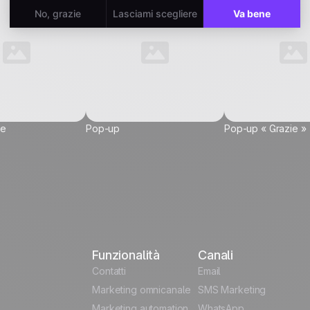
ne
Pop-up
Pop-up « Grazie »
Funzionalità
Canali
Contatti
Email
igliata
Marketing omnicanale
SMS Marketing
Marketing automation
WhatsApp