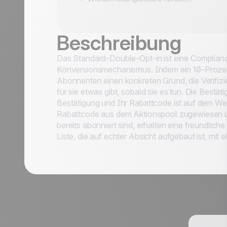
Beschreibung
Das Standard-Double-Opt-in ist eine Complianc
Konversionsmechanismus. Indem ein 10-Prozent-
Abonnenten einen konkreten Grund, die Verifizi
für sie etwas gibt, sobald sie es tun. Die Best
endungsfälle
Bestätigung und Ihr Rabattcode ist auf dem Weg.
Rabattcode aus dem Aktionspool zugewiesen un
alten
bereits abonniert sind, erhalten eine freundliche
Liste, die auf echter Absicht aufgebaut ist, mit e
Nachname *
Position *