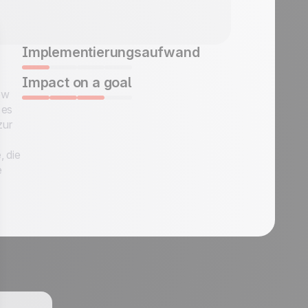
Implementierungsaufwand
Impact on a goal
ow
 es
zur
 die
e