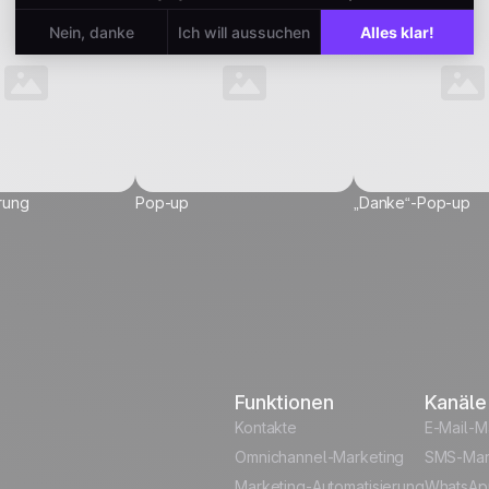
rung
Pop-up
„Danke“-Pop-up
 nächste
Funktionen
Kanäle
Kontakte
E-Mail-M
ene Datenstruktur
Omnichannel-Marketing
SMS-Mar
tel
Marketing-Automatisierung
WhatsAp