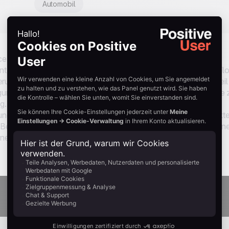
Automobil
e-Anforderung. Diese Version ist auch ein
Rabatt zum Bestätigungsschritt hinzugefügt wird, gibt der Fl
erung abzuschließen, nicht nur weil sie es müssen, sondern weil
ätigungs-E-Mail kommt mit einem klaren Versprechen: Klicken Sie 
 Sobald sie klicken, wird die Einwilligung aufgezeichnet, der
d eine Willkommens-E-Mail mit dem Code geht raus. Kontakte,
 Bestätigung statt eines doppelten Eintrags. Das Ergebnis ist ein
inem Teil davon, der bereits zum Erstkauf bereit ist.