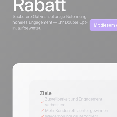
Rabatt
Discover
Discover
Reisebranche
Sauberere Opt-ins, sofortige Belohnung,
höheres Engagement — Ihr Double Opt-
Mit diesem
in, aufgewertet.
Ziele
Zustellbarkeit und Engagement
verbessern
Mehr Kunden effizienter gewinnen
Wiederholungskäufe fördern