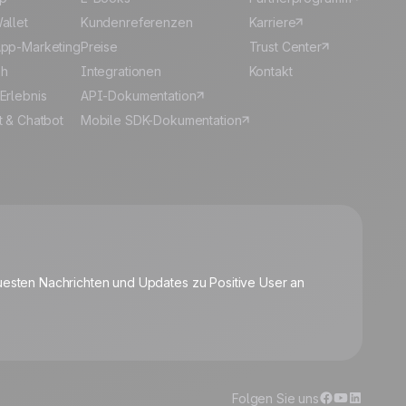
allet
Kundenreferenzen
Karriere
pp-Marketing
Preise
Trust Center
sh
Integrationen
Kontakt
Erlebnis
API-Dokumentation
t & Chatbot
Mobile SDK-Dokumentation
🍪
uesten Nachrichten und Updates zu Positive User an
Cookies verwalten
Folgen Sie uns