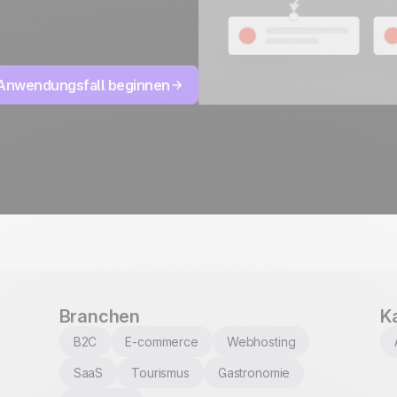
entwickelt und gehoste
ISO 27001 zertifiziert
 Anwendungsfall beginnen
Branchen
K
B2C
E-commerce
Webhosting
SaaS
Tourismus
Gastronomie