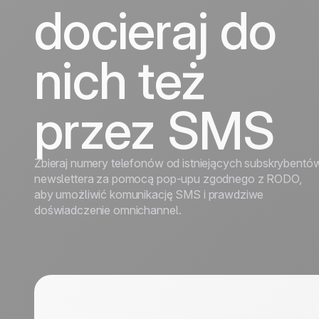
wzrost
wzrost
docieraj do
Turystyka
Odkryj
Odkryj
nich też
przez SMS
Zbieraj numery telefonów od istniejących subskrybentó
newslettera za pomocą pop-upu zgodnego z RODO,
aby umożliwić komunikację SMS i prawdziwe
doświadczenie omnichannel.