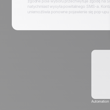
zgodne pole wyboru przechwytuje zgodę na SMS
natychmiast wysyła powitalnego SMS-a. Kontak
uniemożliwia ponowne pojawienie się pop-upu z
Nazwisko *
Stanowisko *
Automation