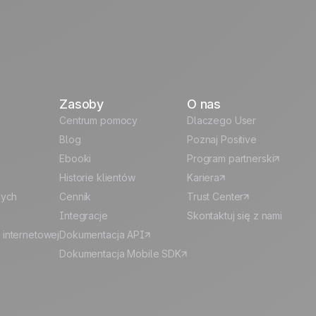
Zasoby
O nas
Centrum pomocy
Dlaczego User
Blog
Poznaj Positive
Ebooki
Program partnerski
Historie klientów
Kariera
nych
Cennik
Trust Center
Integracje
Skontaktuj się z nami
 internetowej
Dokumentacja API
Dokumentacja Mobile SDK