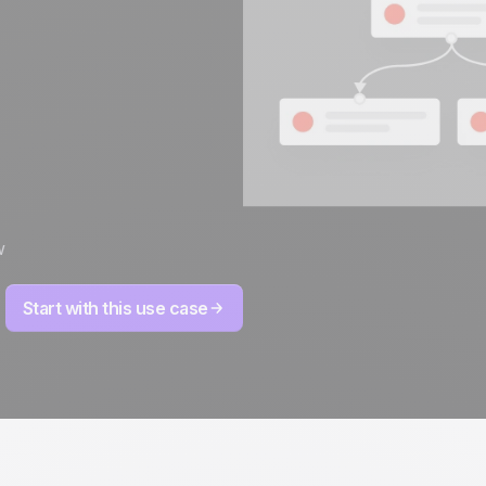
100% stworzone i
4.8
na Trustpilot
hostowane w Europie
Certyfikat ISO 27001
w
Start with this use case