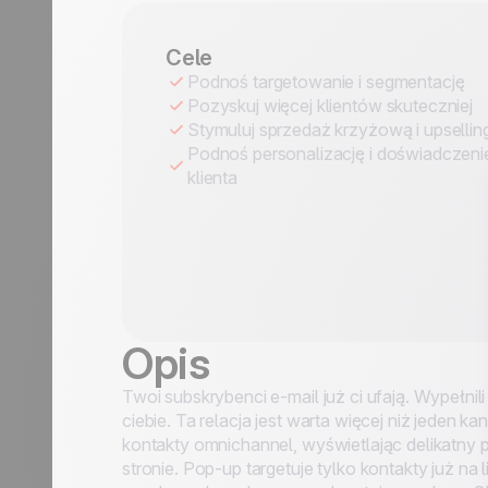
Cele
Podnoś targetowanie i segmentację
Pozyskuj więcej klientów skuteczniej
Stymuluj sprzedaż krzyżową i upsellin
Podnoś personalizację i doświadczeni
klienta
Opis
Twoi subskrybenci e-mail już ci ufają. Wypełnili
ciebie. Ta relacja jest warta więcej niż jeden
kontakty omnichannel, wyświetlając delikatny 
40 use case'ów
stronie. Pop-up targetuje tylko kontakty już na