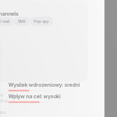
hannels
E-mail
SMS
Pop-upy
Wysilek wdrozeniowy: sredni
od
Wplyw na cel: wysoki
ych w
edno