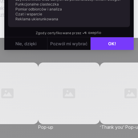
. Po przesłaniu system zapisuje numer, rejestruje zgodę i
t ma teraz pełny profil. Trzydniowe okno wyświetlania
byt wcześnie dla kontaktów, które nie przesłały formularza.
Pop-up
“Thank you” Pop-