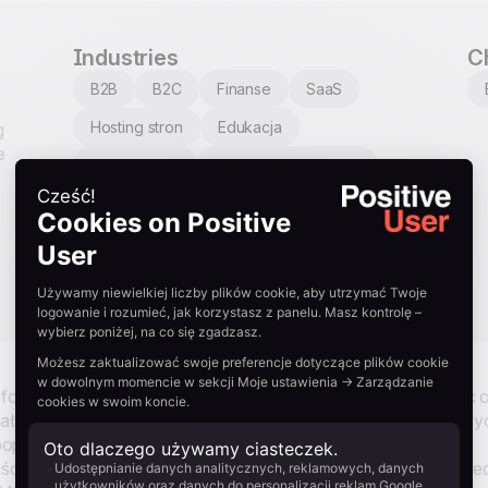
Industries
C
B2B
B2C
Finanse
SaaS
Hosting stron
Edukacja
g
e
E-commerce
Instytucje publiczne
Zdrowie
Motoryzacja
Organizacje non-profit
Nieruchomości
Restauracje
Turystyka
Internal
 formularz zapisu, potwierdzili adres i zdecydowali się słyszeć 
 kanał. Ten scenariusz konwertuje subskrybentów tylko e-mailow
pop-up z prośbą o numer telefonu podczas kolejnej wizyty na
 liście newslettera, które jeszcze nie podały numeru telefonu. J