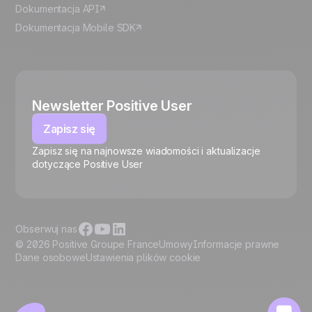
Dokumentacja API
Dokumentacja Mobile SDK
Newsletter Positive User
Zapisz się
Zapisz się na najnowsze wiadomości i aktualizacje
🍪
dotyczące Positive User
Obserwuj nas
© 2026 Positive Groupe France
Umowy
Informacje prawne
Dane osobowe
Ustawienia plików cookie
Zarządzaj plikami cookie