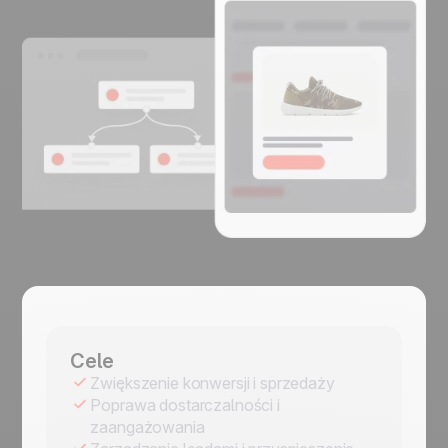
Cele
Zwiększenie konwersji i sprzedaży
Poprawa dostarczalności i
zaangażowania