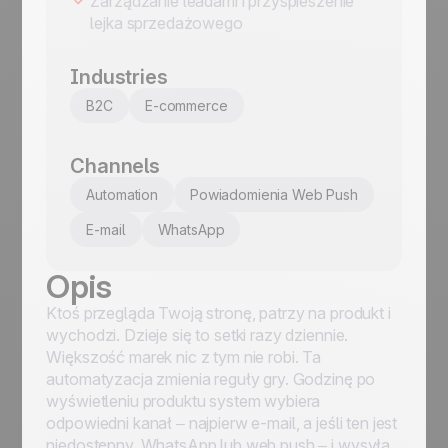
Zarządzanie leadami i przyspieszenie
lejka sprzedażowego
Industries
B2C
E-commerce
Channels
Automation
Powiadomienia Web Push
E-mail
WhatsApp
Opis
Ktoś przegląda Twoją stronę, patrzy na produkt i
wychodzi. Dzieje się to setki razy dziennie.
Większość marek nic z tym nie robi. Ta
automatyzacja zmienia reguły gry. Godzinę po
wyświetleniu produktu system wybiera
odpowiedni kanał – najpierw e-mail, a jeśli ten jest
niedostępny, WhatsApp lub web push – i wysyła