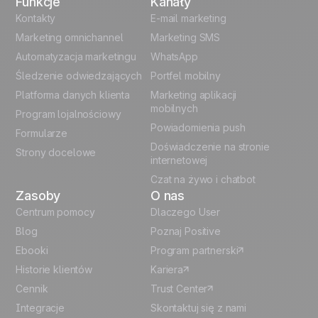
Funkcje
Kanały
English
Automation
Kontakty
E-mail marketing
templates
Marketing omnichannel
Marketing SMS
French
Automatyzacja marketingu
WhatsApp
Unlock the full use-case
Śledzenie odwiedzających
Portfel mobilny
German
Platforma danych klienta
Marketing aplikacji
Italian
mobilnych
Program lojalnościowy
Powiadomienia push
Formularze
Español
Doświadczenie na stronie
Strony docelowe
internetowej
Czat na żywo i chatbot
Zasoby
O nas
Centrum pomocy
Dlaczego User
Blog
Poznaj Positive
Ebooki
Program partnerski
Historie klientów
Kariera
Cennik
Trust Center
Integracje
Skontaktuj się z nami