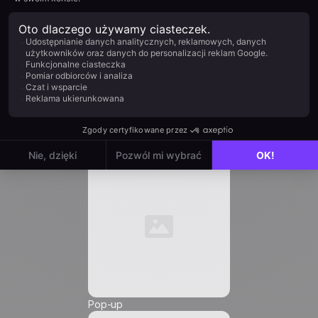
Firma *
Stanowisko *
E-mail *
Automation
Numer telefonu *
Pop-up
Friendly Captcha