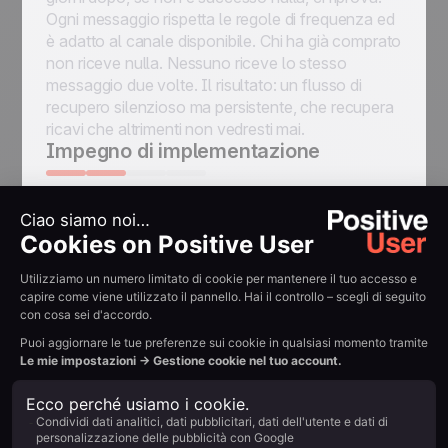
Ogni messaggio rispetta le regole di frequenza ed
è adatto al canale disponibile. Chi ha già comprato
non riceve nulla. Nessuno riceve lo stesso
messaggio due volte. Il risultato: un flusso di
recupero silenzioso ma persistente, che recupera
Sblocca 40 casi d'uso
ricavi che altrimenti non vedresti mai.
Impegno di implementazione
Nome *
Impatto sull'obiettivo
Cognome *
Azienda *
Ruolo *