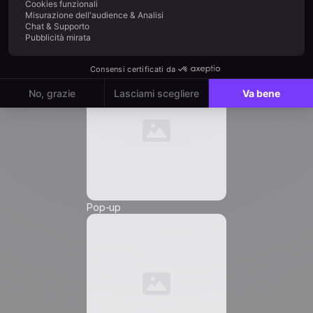
Automation
Email
*
Numero di telefono *
Pop-up
Friendly Captcha
Accetto di ricevere comunicazioni di marketing da
Positive
, e autorizzo l'inserimento di pixel di
tracciamento e link di tracciamento in queste
comunicazioni che mi vengono inviate, al fine di