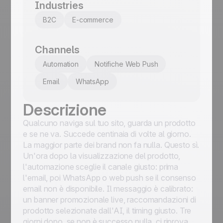
Industries
B2C
E-commerce
Channels
Automation
Notifiche Web Push
Email
WhatsApp
Descrizione
Qualcuno naviga sul tuo sito, guarda un prodotto
e se ne va. Succede centinaia di volte al giorno.
La maggior parte dei brand non fa nulla. Questo sì.
Un'ora dopo la visualizzazione del prodotto,
l'automazione sceglie il canale giusto: prima
l'email, poi WhatsApp o web push se il consenso
email non è disponibile. Il messaggio è calibrato:
un banner promozionale live, raccomandazioni di
prodotto selezionate dall'AI, il timing giusto. Tre
giorni dopo, se non è successo nulla, ci riprova.