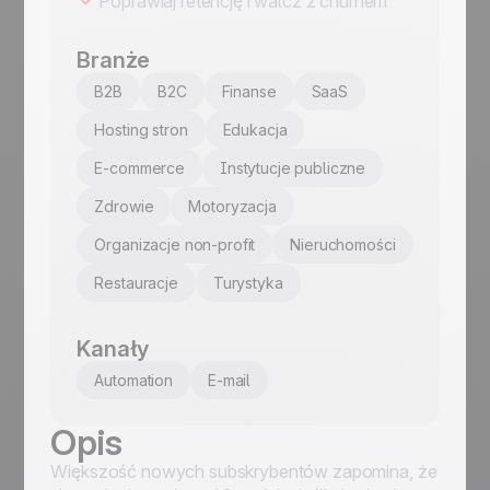
Poprawiaj retencję i walcz z churnem
Branże
B2B
B2C
Finanse
SaaS
Hosting stron
Edukacja
E-commerce
Instytucje publiczne
Zdrowie
Motoryzacja
Organizacje non-profit
Nieruchomości
Restauracje
Turystyka
Kanały
Automation
E-mail
Opis
Większość nowych subskrybentów zapomina, że