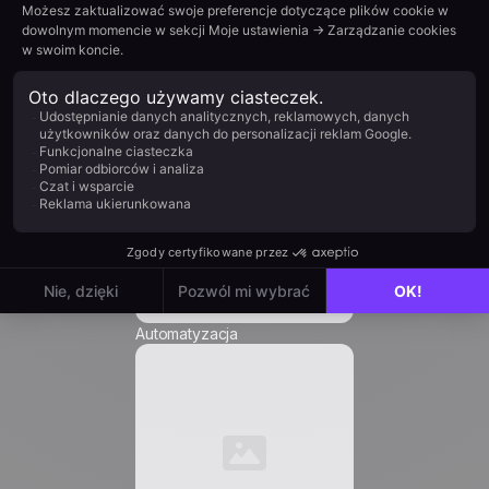
Nazwisko *
Firma *
Stanowisko *
E-mail *
Automatyzacja
Numer telefonu *