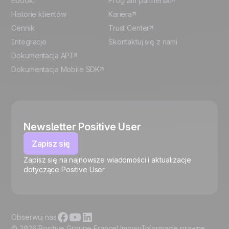
Ebooki
Program partnerski
Historie klientów
Kariera
Cennik
Trust Center
Integracje
Skontaktuj się z nami
Dokumentacja API
Dokumentacja Mobile SDK
Newsletter Positive User
Zapisz się
Zapisz się na najnowsze wiadomości i aktualizacje
🍪
dotyczące Positive User
Obserwuj nas
© 2026 Positive Groupe France
Umowy
Informacje prawne