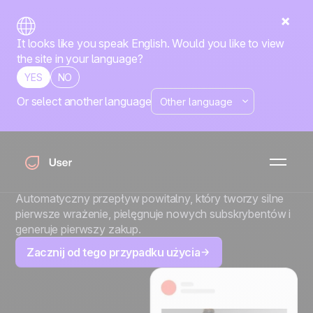
It looks like you speak English. Would you like to view
the site in your language?
YES
NO
Or select another language
Sekwencja
powitalna e-
commerce
Automatyczny przepływ powitalny, który tworzy silne
pierwsze wrażenie, pielęgnuje nowych subskrybentów i
generuje pierwszy zakup.
Zacznij od tego przypadku użycia