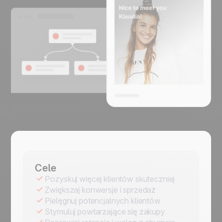
Cele
Pozyskuj więcej klientów skuteczniej
Zwiększaj konwersje i sprzedaż
Pielęgnuj potencjalnych klientów
Stymuluj powtarzające się zakupy