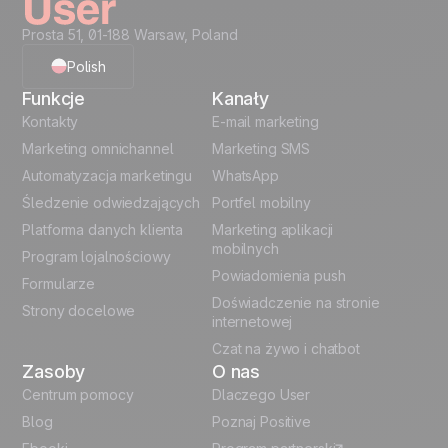
Materiały kreatywne
Rekomendowana
Prosta 51, 01-188 Warsaw, Poland
(gotowy HTML)
struktura danych
Polish
Fragmenty kodu
Śiąga
Funkcje
Kanały
English
Szablony
Kontakty
E-mail marketing
automatyzacji
Marketing omnichannel
Marketing SMS
French
Automatyzacja marketingu
WhatsApp
Odblokuj pełny przypadek użycia
Śledzenie odwiedzających
Portfel mobilny
German
Platforma danych klienta
Marketing aplikacji
Italian
mobilnych
Program lojalnościowy
Powiadomienia push
Formularze
Español
Doświadczenie na stronie
Strony docelowe
internetowej
Czat na żywo i chatbot
Zasoby
O nas
Centrum pomocy
Dlaczego User
Blog
Poznaj Positive