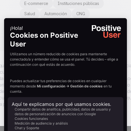
E-commerce
Instituciones públicas
n
Salud
Automoción
ONG
Inmobiliario
Agencias
Restauración
Turismo
que se suscribieron en 48 horas si no pasa nada. Una secuenci
as, cuatro emails estratégicamente espaciados mueven al nuevo
a bienvenida, valor práctico, un incentivo personal y prueba so
verifica si el contacto ya ha comprado. En el momento en que lo
e descuento después de que ya han comprado, ningún impulso d
uencia se adapta al ritmo de cada suscriptor, lo que significa q
 persona está realmente en su viaje.