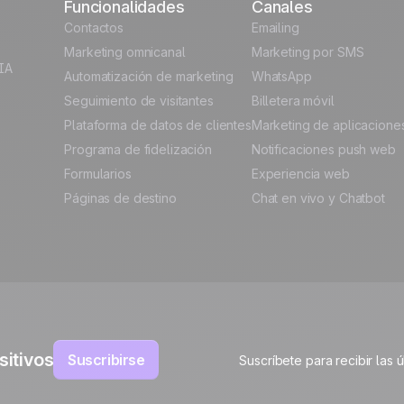
Funcionalidades
Canales
atos
Contactos
Emailing
Marketing omnicanal
Marketing por SMS
cia
IA
Automatización de marketing
WhatsApp
Seguimiento de visitantes
Billetera móvil
Plataforma de datos de clientes
Marketing de aplicacione
to
Programa de fidelización
Notificaciones push web
Formularios
Experiencia web
Páginas de destino
Chat en vivo y Chatbot
sitivos
Suscribirse
Suscríbete para recibir las 