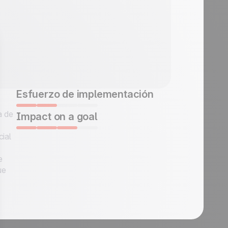
Esfuerzo de implementación
a de
Impact on a goal
cial
e
ue