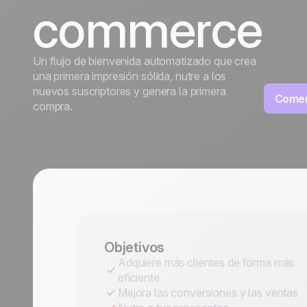
crecimiento
crecimien
commerce
Viajes
Discover
Discover
Un flujo de bienvenida automatizado que crea
una primera impresión sólida, nutre a los
nuevos suscriptores y genera la primera
Comen
compra.
Objetivos
Adquiere más clientes de forma más
eficiente
Mejora las conversiones y las ventas