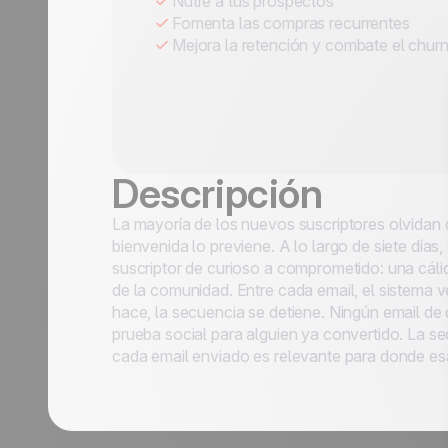
Nutre a tus prospectos
Fomenta las compras recurrentes
Mejora la retención y combate el chur
Descripción
La mayoría de los nuevos suscriptores olvidan 
bienvenida lo previene. A lo largo de siete dí
a 40 casos de
suscriptor de curioso a comprometido: una cálid
de la comunidad. Entre cada email, el sistema 
hace, la secuencia se detiene. Ningún email d
prueba social para alguien ya convertido. La sec
cada email enviado es relevante para donde esa
Apellido *