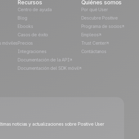
Recursos
Quiénes somos
Centro de ayuda
Por qué User
Blog
Descubre Positive
Ebooks
Programa de socios
Casos de éxito
Empleos
s móviles
Precios
Trust Center
Integraciones
Contáctanos
Documentación de la API
Documentación del SDK móvil
🍪
últimas noticias y actualizaciones sobre Positive User