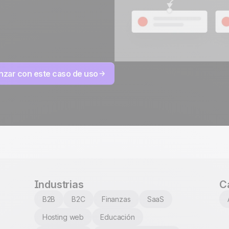
to
100% hecho y alojado
4.8
Trustpilot
en Europa
Certificado ISO 27001
zar con este caso de uso
Industrias
C
B2B
B2C
Finanzas
SaaS
Hosting web
Educación