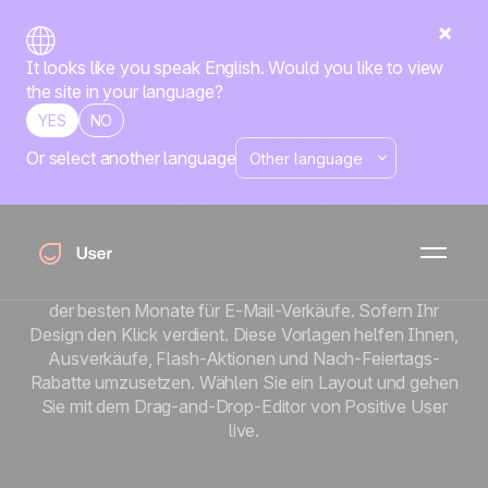
It looks like you speak English. Would you like to view
the site in your language?
YES
NO
Or select another language
Winter-Sale-E-Mail-
Vorlagen
Der Januar ist ruhig. Die Postfächer sind leerer.
Aufmerksamkeit ist günstiger. Das macht ihn zu einem
der besten Monate für E-Mail-Verkäufe. Sofern Ihr
Design den Klick verdient. Diese Vorlagen helfen Ihnen,
Ausverkäufe, Flash-Aktionen und Nach-Feiertags-
Rabatte umzusetzen. Wählen Sie ein Layout und gehen
Sie mit dem Drag-and-Drop-Editor von Positive User
live.