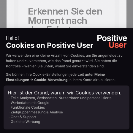
Erkennen Sie den
Moment nach
den Feiertagen
an
Ihre Abonnenten wissen, welche
Jahreszeit gerade ist. Betreffzeilen, die
den Januar-Kontext nutzen, wirken
ehrlich und holen mehr Öffnungen als
generische Werbetexte.
Was hat dieser
Abonnent im
Dezember
gekauft?
Wenn er Winterstiefel gekauft hat,