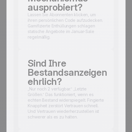
ausprobiert?
Lassen Sie Abonnenten klicken, um
ihren persönlichen Code aufzudecken.
Gamifizierte Enthüllungen schlagen
statische Angebote im Januar-Sale
regelmäßig.
Sind Ihre
Bestandsanzeigen
ehrlich?
„Nur noch 2 verfügbar.“ „Letzte
Größen.“ Das funktioniert, wenn es
echten Bestand widerspiegelt. Fingierte
Knappheit zerstört Vertrauen schnell.
Und Vertrauen wiederherzustellen ist
schwerer als es zu halten.