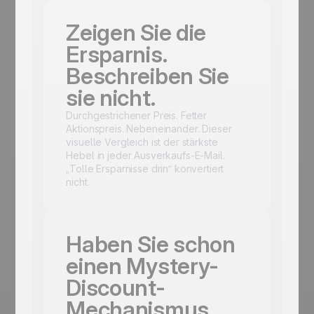
Zeigen Sie die
Ersparnis.
Beschreiben Sie
sie nicht.
Durchgestrichener Preis. Fetter
Aktionspreis. Nebeneinander. Dieser
visuelle Vergleich ist der stärkste
Hebel in jeder Ausverkaufs-E-Mail.
„Tolle Ersparnisse drin“ konvertiert
nicht.
Haben Sie schon
einen Mystery-
Discount-
Mechanismus