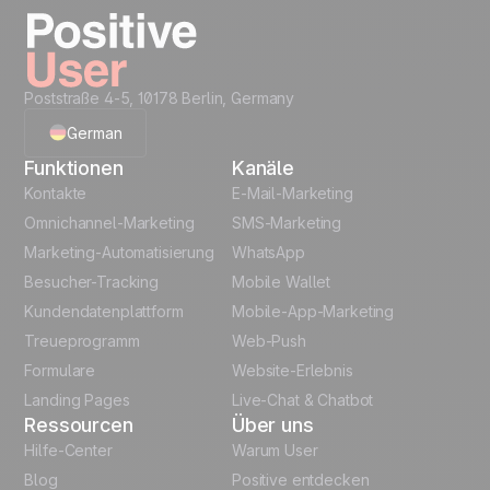
Jetzt starten
Poststraße 4-5, 10178 Berlin, Germany
German
Funktionen
Kanäle
English
Kontakte
E-Mail-Marketing
Omnichannel-Marketing
SMS-Marketing
French
Marketing-Automatisierung
WhatsApp
Besucher-Tracking
Mobile Wallet
Polish
Kundendatenplattform
Mobile-App-Marketing
Italian
Treueprogramm
Web-Push
Formulare
Website-Erlebnis
Español
Landing Pages
Live-Chat & Chatbot
Ressourcen
Über uns
Hilfe-Center
Warum User
Blog
Positive entdecken