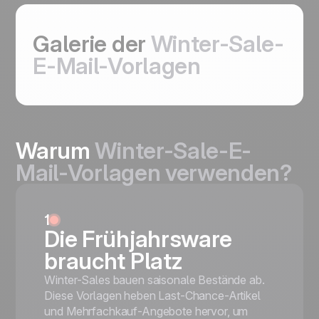
Galerie der
Winter-Sale-
E-Mail-Vorlagen
Warum
Winter-Sale-E-
Mail-Vorlagen verwenden?
1
Die Frühjahrsware
braucht Platz
Winter-Sales bauen saisonale Bestände ab.
Diese Vorlagen heben Last-Chance-Artikel
und Mehrfachkauf-Angebote hervor, um