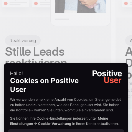
Reaktivierung
Stille Leads
A
reaktivieren
D
b
Automatisierte E-Mail-Sequenzen, die
inaktive Leads neu entfachen und Ihre
Sau
Datenbank sauber halten.
au
kon