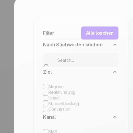
Discover
Discover
Reisebranche
Filter
Alle löschen
Nach Stichworten suchen
Ziel
Akquise
Reaktivierung
Upsell
Kundenbindung
Conversion
Kanal
SMS