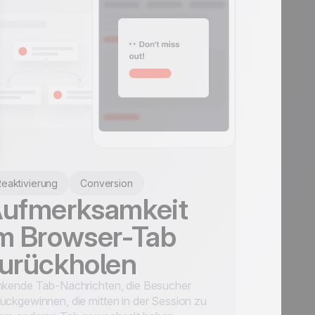
eaktivierung
Conversion
ufmerksamkeit
m Browser-Tab
urückholen
nkende Tab-Nachrichten, die Besucher
ückgewinnen, die mitten in der Session zu