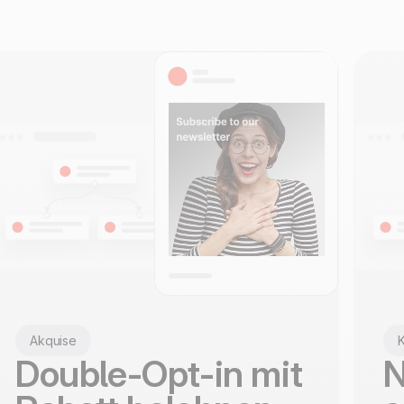
entwickelt und gehoste
ISO 27001 zertifiziert
Akquise
Double-Opt-in mit
N