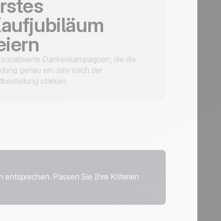
rstes
aufjubiläum
eiern
sonalisierte Dankeskampagnen, die die
dung genau ein Jahr nach der
tbestellung stärken.
rn entsprechen. Passen Sie Ihre Kriterien