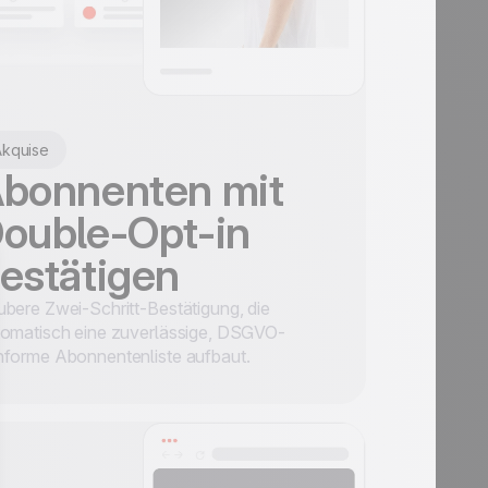
Akquise
bonnenten mit
ouble-Opt-in
estätigen
bere Zwei-Schritt-Bestätigung, die
tomatisch eine zuverlässige, DSGVO-
forme Abonnentenliste aufbaut.