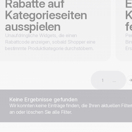
Rabatte auf
E
Kategorieseiten
K
ausspielen
f
Unaufdringliche Widgets, die einen
Per
Rabattcode anzeigen, sobald Shopper eine
Bin
bestimmte Produktkategorie durchstöbern.
Ers
1
...
Keine Ergebnisse gefunden
Wir konnten keine Einträge finden, die Ihren aktuellen Filte
an oder löschen Sie alle Filter.