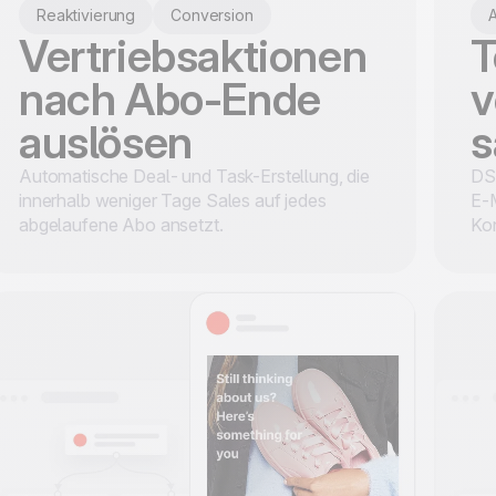
Reaktivierung
Conversion
Vertriebsaktionen
T
nach Abo-Ende
v
auslösen
Automatische Deal- und Task-Erstellung, die
DS
innerhalb weniger Tage Sales auf jedes
E-
abgelaufene Abo ansetzt.
Ko