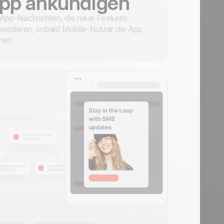
pp ankündigen
App-Nachrichten, die neue Features
sentieren, sobald Mobile-Nutzer die App
nen.