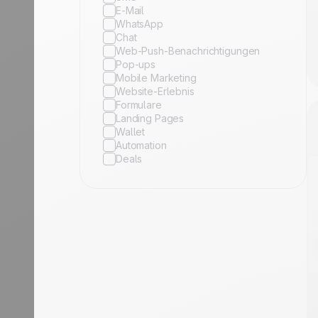
E-Mail
WhatsApp
Chat
Web-Push-Benachrichtigungen
Pop-ups
Mobile Marketing
Website-Erlebnis
Formulare
Landing Pages
Wallet
Automation
Deals