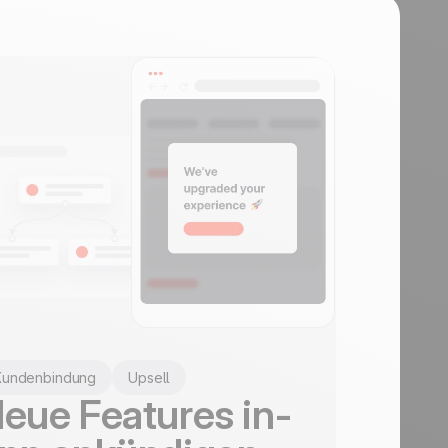
t
Kundenbindung
Upsell
eue Features in-