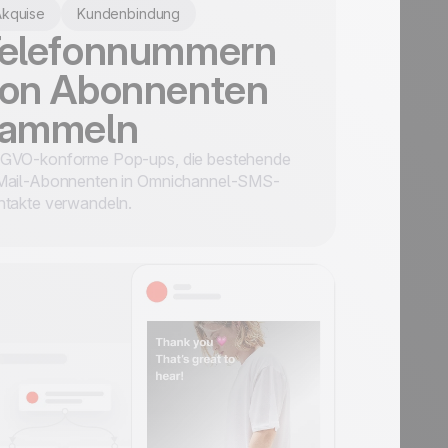
Akquise
Kundenbindung
elefonnummern
on Abonnenten
sammeln
GVO-konforme Pop-ups, die bestehende
Mail-Abonnenten in Omnichannel-SMS-
ntakte verwandeln.