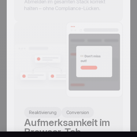
Abmelden im gesamten Stack korrekt
halten – ohne Compliance-Lücken.
Reaktivierung
Conversion
Aufmerksamkeit im
Browser-Tab