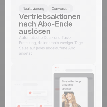
Reaktivierung
Conversion
Vertriebsaktionen
nach Abo-Ende
auslösen
Automatische Deal- und Task-
Erstellung, die innerhalb weniger Tage
Sales auf jedes abgelaufene Abo
ansetzt.