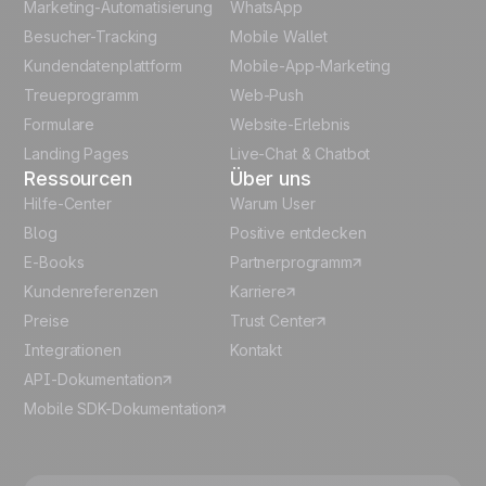
Marketing-Automatisierung
WhatsApp
Besucher-Tracking
Mobile Wallet
Polish
Kundendatenplattform
Mobile-App-Marketing
Italian
Treueprogramm
Web-Push
Formulare
Website-Erlebnis
Español
Landing Pages
Live-Chat & Chatbot
Ressourcen
Über uns
Hilfe-Center
Warum User
Blog
Positive entdecken
E-Books
Partnerprogramm
Kundenreferenzen
Karriere
Preise
Trust Center
Integrationen
Kontakt
API-Dokumentation
Mobile SDK-Dokumentation