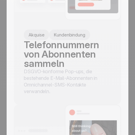
Akquise
Kundenbindung
Telefonnummern
von Abonnenten
sammeln
DSGVO-konforme Pop-ups, die
bestehende E-Mail-Abonnenten in
Omnichannel-SMS-Kontakte
verwandeln.