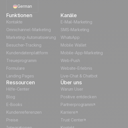
German
Funktionen
Kanäle
English
Kontakte
E-Mail-Marketing
Omnichannel-Marketing
SMS-Marketing
French
Marketing-Automatisierung
WhatsApp
Besucher-Tracking
Mobile Wallet
Polish
Kundendatenplattform
Mobile-App-Marketing
Italian
Treueprogramm
Web-Push
Formulare
Website-Erlebnis
Español
Landing Pages
Live-Chat & Chatbot
Ressourcen
Über uns
Hilfe-Center
Warum User
Blog
Positive entdecken
E-Books
Partnerprogramm
Kundenreferenzen
Karriere
Preise
Trust Center
Integrationen
Kontakt