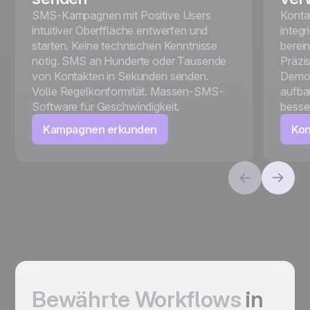
SMS-Kampagnen mit Positive Users
Konta
intuitiver Oberffläche entwerfen und
integ
starten. Keine technischen Kenntnisse
berei
nötig. SMS an Hunderte oder Tausende
Präzi
von Kontakten in Sekunden senden.
Demog
Volle Regelkonformität. Massen-SMS-
aufba
Software für Geschwindigkeit.
besse
Kampagnen erkunden
Kon
Bewährte Workflows
in