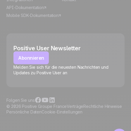
API-Dokumentation
Mobile SDK-Dokumentation
Positive User Newsletter
Abonnieren
Melden Sie sich für die neuesten Nachrichten und
🍪
Updates zu Positive User an
Folgen Sie uns
© 2026 Positive Groupe France
Verträge
Rechtliche Hinweise
Persönliche Daten
Cookie-Einstellungen
Cookies verwalten