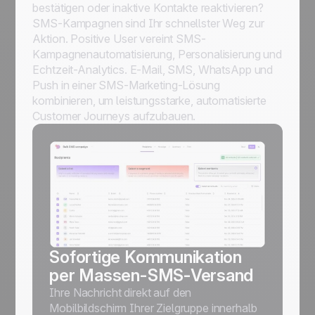
bestätigen oder inaktive Kontakte reaktivieren?
SMS-Kampagnen sind Ihr schnellster Weg zur
Aktion. Positive User vereint SMS-
Kampagnenautomatisierung, Personalisierung und
Echtzeit-Analytics. E-Mail, SMS, WhatsApp und
Push in einer SMS-Marketing-Lösung
kombinieren, um leistungsstarke, automatisierte
Customer Journeys aufzubauen.
Sofortige Kommunikation
per Massen-SMS-Versand
Ihre Nachricht direkt auf den
Mobilbildschirm Ihrer Zielgruppe innerhalb