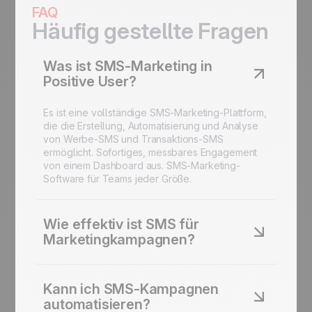
FAQ
Häufig gestellte Fragen
Was ist SMS-Marketing in
Positive User?
Es ist eine vollständige SMS-Marketing-Plattform,
die die Erstellung, Automatisierung und Analyse
von Werbe-SMS und Transaktions-SMS
ermöglicht. Sofortiges, messbares Engagement
von einem Dashboard aus. SMS-Marketing-
Software für Teams jeder Größe.
Wie effektiv ist SMS für
Marketingkampagnen?
95 % Öffnungsrate. Innerhalb von 3 Minuten
gelesen. SMS-Marketing bleibt die schnellste
Kann ich SMS-Kampagnen
Form der Kundenkommunikation. Höheres
automatisieren?
Engagement als E-Mail für zeitkritische