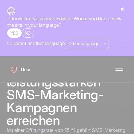
It looks like you speak English. Would you like to view
the site in your language?
YES
NO
Or select another language
SMS Marketing
Ihre Zielgruppe
sofort mit
leistungsstarken
SMS-Marketing-
Kampagnen
erreichen
Mit einer Öffnungsrate von 95 % gehört SMS-Marketing