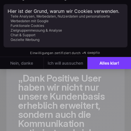
Kundenbewertung
Vertrauenswürdig
für
schnell wachsende
Teams
„Dank
Positive
User
haben
wir
nicht
nur
unsere
Kundenbasis
erheblich
erweitert,
sondern
auch
die
Kommunikation