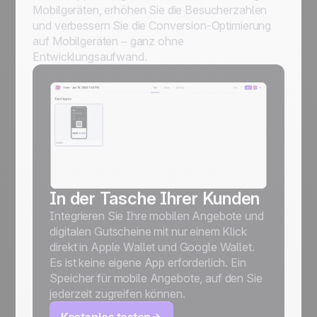
Mobilgeräten, erhöhen Sie die Besucherzahlen
und verbessern Sie die Conversion-Optimierung
auf Mobilgeräten – ganz ohne
Entwicklungsaufwand.
In der Tasche Ihrer Kunden
Integrieren Sie Ihre mobilen Angebote und
digitalen Gutscheine mit nur einem Klick
direkt in Apple Wallet und Google Wallet.
Es ist keine eigene App erforderlich. Ein
Speicher für mobile Angebote, auf den Sie
jederzeit zugreifen können.