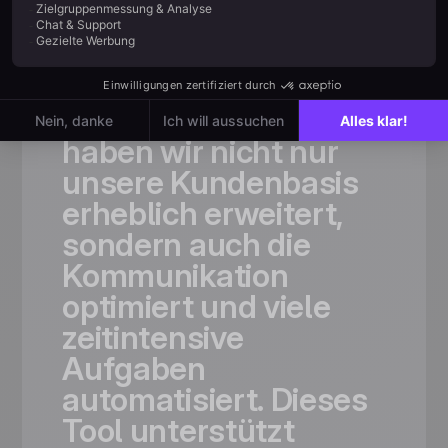
Von schnell wachsenden
Teams
geschätzt
„Dank
Positive
User
haben
wir
nicht
nur
unsere
Kundenbasis
erheblich
erweitert,
sondern
auch
die
Kommunikation
optimiert
und
viele
zeitintensive
Aufgaben
automatisiert.
Dieses
Tool
unterstützt