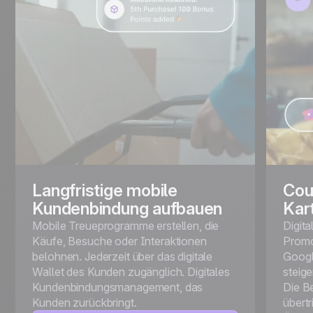
Langfristige mobile
Cou
Kundenbindung aufbauen
Kar
Mobile Treueprogramme erstellen, die
Digita
Käufe, Besuche oder Interaktionen
Promo
belohnen. Jederzeit über das digitale
Googl
Wallet des Kunden zugänglich. Digitales
steige
Kundenbindungsmanagement, das
Die B
Kunden zurückbringt.
übertr