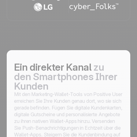
Ein direkter Kanal
zu
den Smartphones Ihrer
Kunden
Mit den Marketing-Wallet-Tools von Positive User
erreichen Sie Ihre Kunden genau dort, wo sie sich
gerade befinden. Fügen Sie digitale Kundenkarten,
digitale Gutscheine und personalisierte Angebote
zu ihren nativen Wallet-Apps hinzu. Versenden
Sie Push-Benachrichtigungen in Echtzeit über die
Wallet-Apps. Steigern Sie die Kundenbindung auf