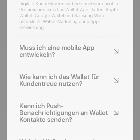
digitale Kundenkarten und personalisierte mobile
Promotionen direkt an Wallet-Apps liefert. Apple
Wallet, Google Wallet und Samsung Wallet
unterstützt. Wallet-Marketing ohne App-
Entwicklung.
Muss ich eine mobile App
entwickeln?
Nein. Die Wallet-Integration funktioniert nativ mit
bestehenden Wallet-Apps. Keine separate
Wie kann ich das Wallet für
mobile App oder komplexes Setup erforderlich.
Kundentreue nutzen?
Kunden fügen Ihre Karte mit einem Tap hinzu.
Digitale Kundenkarten erstellen, die sich
automatisch mit Punkten, Angeboten und
Kann ich Push-
Statusniveaus aktualisieren. Mobile
Benachrichtigungen an Wallet
Kundenbindung hilft Ihnen, Kunden langfristig zu
Kontakte senden?
halten und Wiederholungskäufe zu fördern.
Wallet-Punkt-Tracking kommt in Echtzeit an.
Ja. Wallet-Push-Benachrichtigungen und
Erinnerungen über bevorstehende Angebote,