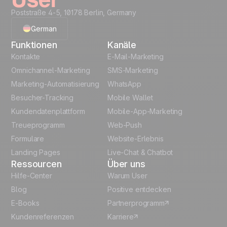
Poststraße 4-5, 10178 Berlin, Germany
German
Funktionen
Kanäle
English
Kontakte
E-Mail-Marketing
Omnichannel-Marketing
SMS-Marketing
French
Marketing-Automatisierung
WhatsApp
Besucher-Tracking
Mobile Wallet
Polish
Kundendatenplattform
Mobile-App-Marketing
Italian
Treueprogramm
Web-Push
Formulare
Website-Erlebnis
Español
Landing Pages
Live-Chat & Chatbot
Ressourcen
Über uns
Hilfe-Center
Warum User
Blog
Positive entdecken
E-Books
Partnerprogramm
Kundenreferenzen
Karriere