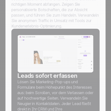
richtigen Moment abfangen. Zeigen Sie
personalisierte Botschaften, die zur Absicht
passen, und führen Sie zum Handeln. Verwandeln
Sie anonymen Traffic in Umsatz mit Tools zur
Kundenerlebnis-Optimierung.
Leads sofort erfassen
Lösen Sie Marketing-Pop-ups und
Formulare beim Höhepunkt des Interesses
aus: beim Scrollen, vor dem Verlassen oder
auf hochwertige Seiten. Verwandeln Sie
Neugier in Kontaktdaten. Jeder Lead fließt
direkt in Ihr CRM und Ihre