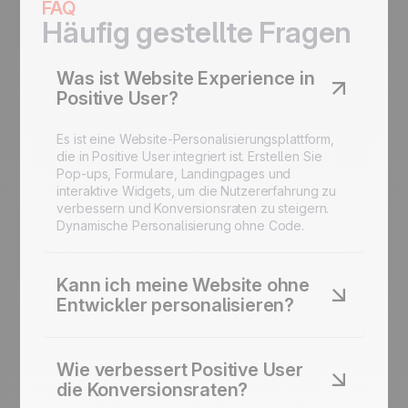
FAQ
Häufig gestellte Fragen
Was ist Website Experience in
Positive User?
Es ist eine Website-Personalisierungsplattform,
die in Positive User integriert ist. Erstellen Sie
Pop-ups, Formulare, Landingpages und
interaktive Widgets, um die Nutzererfahrung zu
verbessern und Konversionsraten zu steigern.
Dynamische Personalisierung ohne Code.
Kann ich meine Website ohne
Entwickler personalisieren?
Ja. Positive User bietet No-Code-Tools für
Marketing-Pop-ups, Landingpages und
Wie verbessert Positive User
benutzerdefinierte Widgets. Inhalte ändern,
die Konversionsraten?
kontextuelle Nachrichten auslösen und UX-