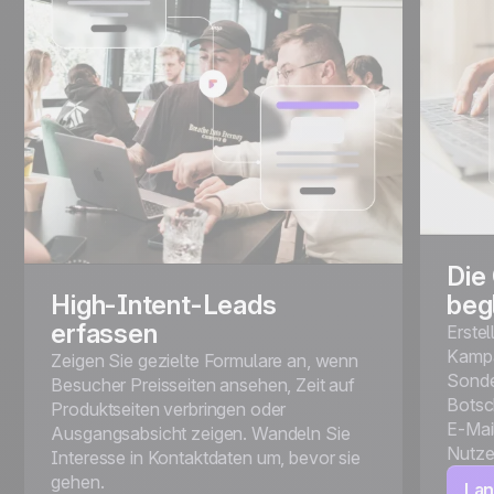
Die
High-Intent-Leads
beg
erfassen
Erstel
Kampa
Zeigen Sie gezielte Formulare an, wenn
Sonde
Besucher Preisseiten ansehen, Zeit auf
Botsc
Produktseiten verbringen oder
E-Mai
Ausgangsabsicht zeigen. Wandeln Sie
Nutzer
Interesse in Kontaktdaten um, bevor sie
gehen.
Lan