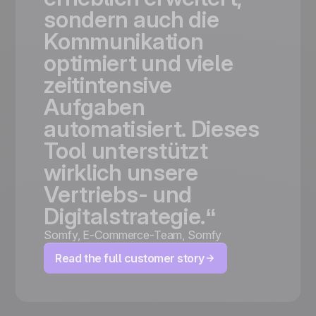
sondern
auch
die
Kommunikation
optimiert
und
viele
zeitintensive
Aufgaben
automatisiert.
Dieses
Tool
unterstützt
wirklich
unsere
Vertriebs-
und
Digitalstrategie.“
Somfy
,
E-Commerce-Team, Somfy
Read the full customer story