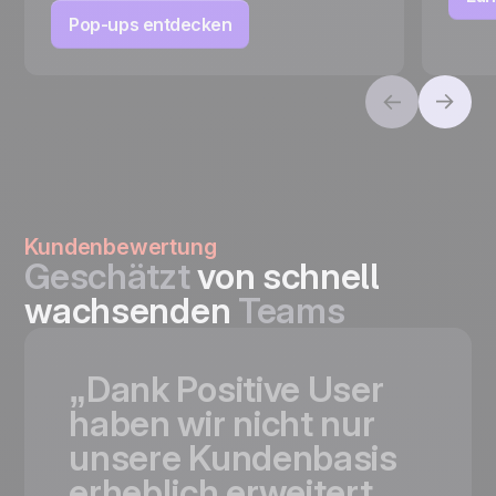
Pop-ups entdecken
Kundenbewertung
Geschätzt
von schnell
wachsenden
Teams
„Dank
Positive
User
haben
wir
nicht
nur
unsere
Kundenbasis
erheblich
erweitert,