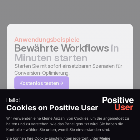
Anwendungsbeispiele
Bewährte Workflows
in
Minuten starten
Starten Sie mit sofort einsetzbaren Szenarien für
Conversion-Optimierung.
Kostenlos testen