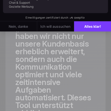
Vertrauenswürdig für
schnell wachsende
Teams
„Dank
Positive
User
haben
wir
nicht
nur
unsere
Kundenbasis
erheblich
erweitert,
sondern
auch
die
Kommunikation
optimiert
und
viele
zeitintensive
Aufgaben
automatisiert.
Dieses
Tool
unterstützt