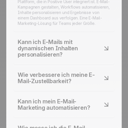
Plattform, die in Positive User integriert ist. E-Mail-
Kampagnen gestalten, Workflows automatisieren,
Inhalte personalisieren und Ergebnisse von
einem Dashboard aus verfolgen. Eine E-Mail-
Marketing-Lösung für Teams jeder Größe.
Kann ich E-Mails mit
dynamischen Inhalten
personalisieren?
Ja. Dynamische Inhaltsblöcke, bedingte Felder
und Verhaltensdaten verwenden, um jede
Wie verbessere ich meine E-
Nachricht anzupassen. Verschiedenen
Mail-Zustellbarkeit?
Segmenten verschiedene Produkte, Angebote
oder Texte anzeigen. Personalisierter E-Mail-
Positive User enthält integrierte Zustellbarkeits-
Inhalt in großem Maßstab.
Tools: Domain-Authentifizierung (SPF, DKIM,
Kann ich mein E-Mail-
DMARC), dedizierte IP-Optionen und Echtzeit-
Marketing automatisieren?
Absenderreputations-Monitoring. Intelligente E-
Mail-Zustellung, die Ihre Postfachplatzierung
Ja. E-Mail-Automatisierungs-Workflows für
schützt.
Onboarding, Reaktivierung,