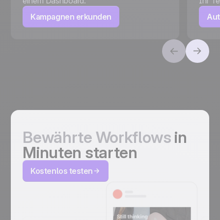
einem Dashboard.
Ihr Te
Kampagnen erkunden
Aut
Bewährte Workflows
in
Minuten starten
Kostenlos testen