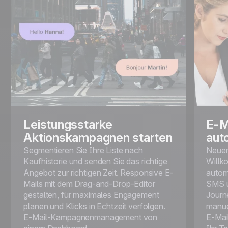
Leistungsstarke
E-M
Aktionskampagnen starten
aut
Segmentieren Sie Ihre Liste nach
Neuer
Kaufhistorie und senden Sie das richtige
Willk
Angebot zur richtigen Zeit. Responsive E-
autom
Mails mit dem Drag-and-Drop-Editor
SMS u
gestalten, für maximales Engagement
Journ
planen und Klicks in Echtzeit verfolgen.
manue
E-Mail-Kampagnenmanagement von
E-Mai