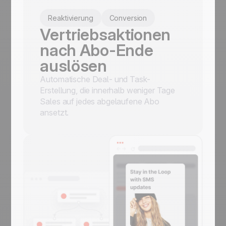
Reaktivierung
Conversion
Vertriebsaktionen
nach Abo-Ende
auslösen
Automatische Deal- und Task-
Erstellung, die innerhalb weniger Tage
Sales auf jedes abgelaufene Abo
ansetzt.