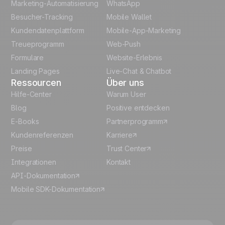
Marketing-Automatisierung
WhatsApp
Besucher-Tracking
Mobile Wallet
Polish
Kundendatenplattform
Mobile-App-Marketing
Italian
Treueprogramm
Web-Push
Formulare
Website-Erlebnis
Español
Landing Pages
Live-Chat & Chatbot
Ressourcen
Über uns
Hilfe-Center
Warum User
Blog
Positive entdecken
E-Books
Partnerprogramm
Kundenreferenzen
Karriere
Preise
Trust Center
Integrationen
Kontakt
API-Dokumentation
Mobile SDK-Dokumentation