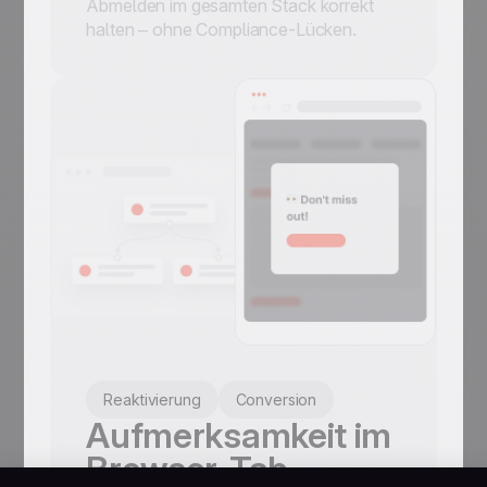
Abmelden im gesamten Stack korrekt
halten – ohne Compliance-Lücken.
Reaktivierung
Conversion
Aufmerksamkeit im
Browser-Tab