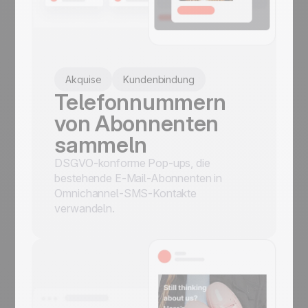
Akquise
Kundenbindung
Telefonnummern
von Abonnenten
sammeln
DSGVO-konforme Pop-ups, die
bestehende E-Mail-Abonnenten in
Omnichannel-SMS-Kontakte
verwandeln.