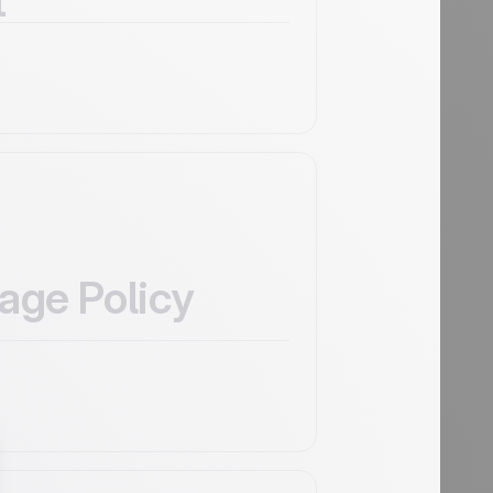
t
age Policy