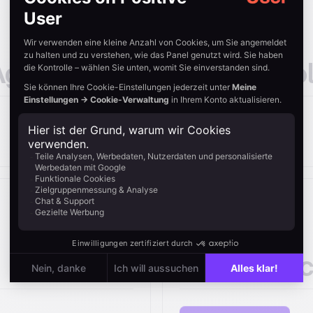
 Agreement
Privacy Po
Herunterladen
Legal noti