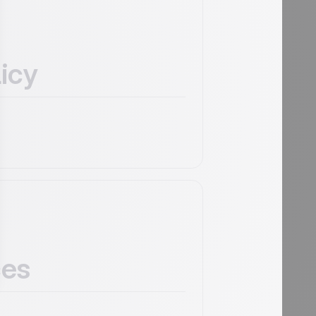
licy
ces