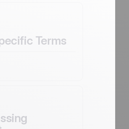
t
pecific Terms
ssing