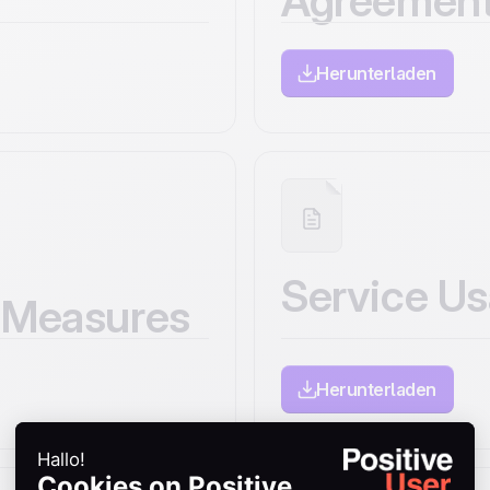
Agreemen
Herunterladen
Service Us
l Measures
Herunterladen