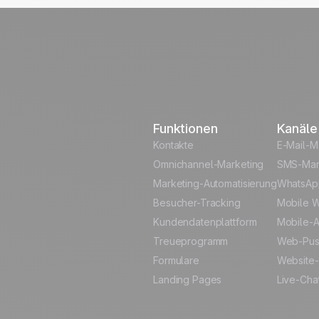
Funktionen
Kanäle
Kontakte
E-Mail-M
Omnichannel-Marketing
SMS-Mar
Marketing-Automatisierung
WhatsAp
Besucher-Tracking
Mobile W
Kundendatenplattform
Mobile-A
Treueprogramm
Web-Pu
Formulare
Website-
Landing Pages
Live-Cha