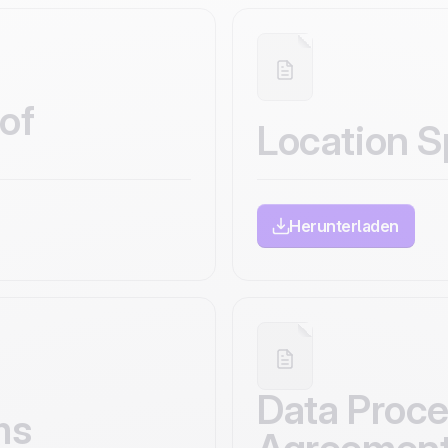
entwickelt und gehoste
ISO 27001 zertifiziert
of
Location S
Herunterladen
Data Proce
ms