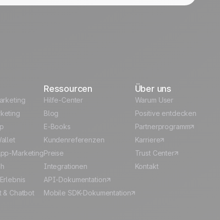
Ressourcen
Über uns
arketing
Hilfe-Center
Warum User
keting
Blog
Positive entdecken
p
E-Books
Partnerprogramm
allet
Kundenreferenzen
Karriere
pp-Marketing
Preise
Trust Center
sh
Integrationen
Kontakt
Erlebnis
API-Dokumentation
t & Chatbot
Mobile SDK-Dokumentation