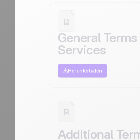
Discover
Discover
Reisebranche
General Terms 
Services
Herunterladen
Additional Ter