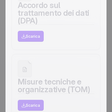
Accordo sul
trattamento dei dati
(DPA)
Scarica
Misure tecniche e
organizzative (TOM)
Scarica