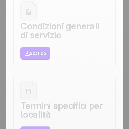
Condizioni generali
di servizio
Scarica
Termini specifici per
località