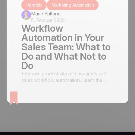
Vertrieb
Marketing Automation
Marie Balland
5. Februar 2026
Workflow
Automation in Your
Sales Team: What to
Do and What Not to
Do
Increase productivity and accuracy with
sales workflow automation. Learn the
strategies to scale your business decisions
while maintaining a human touch.