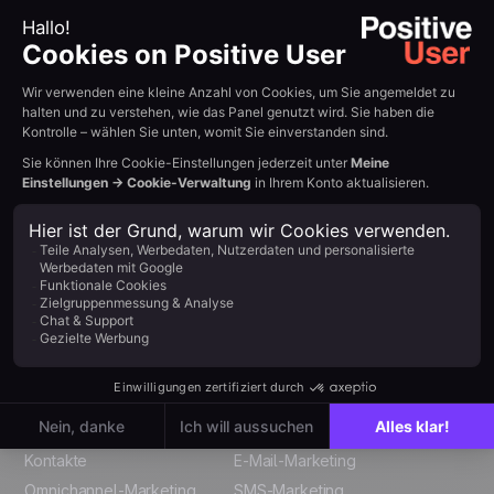
Adieu
Komplexität.
Hallo Klarheit.
Mit User.com steuern Sie alle Customer Journeys
über eine einzige Plattform. Statt verstreuter
Einzeltools erhalten Sie nahtloses Wachstum – in
Marketing, Vertrieb, Produkt und Support.
Jetzt starten
Poststraße 4-5, 10178 Berlin, Germany
German
Funktionen
Kanäle
English
Kontakte
E-Mail-Marketing
Omnichannel-Marketing
SMS-Marketing