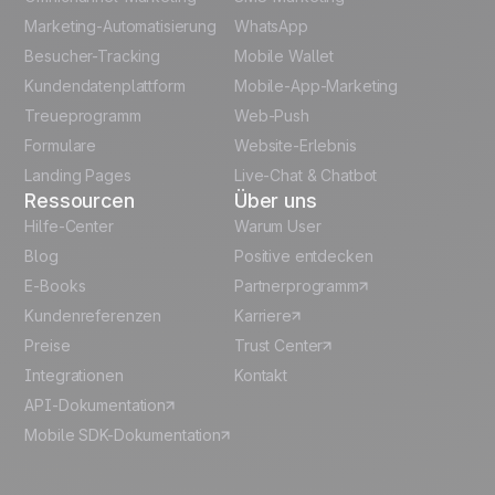
French
Marketing-Automatisierung
WhatsApp
Besucher-Tracking
Mobile Wallet
Polish
Kundendatenplattform
Mobile-App-Marketing
Italian
Treueprogramm
Web-Push
Formulare
Website-Erlebnis
Español
Landing Pages
Live-Chat & Chatbot
Ressourcen
Über uns
Hilfe-Center
Warum User
Blog
Positive entdecken
E-Books
Partnerprogramm
Kundenreferenzen
Karriere
Preise
Trust Center
Integrationen
Kontakt
API-Dokumentation
Mobile SDK-Dokumentation