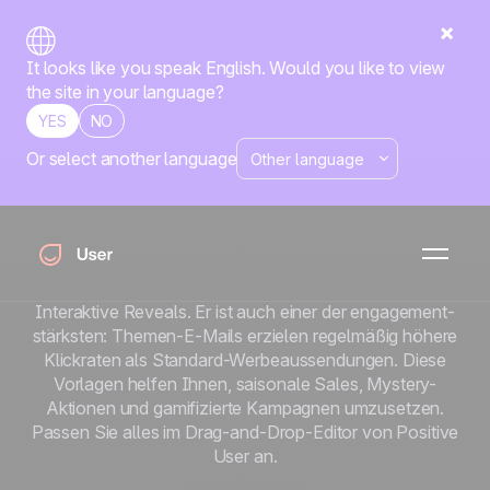
It looks like you speak English. Would you like to view
the site in your language?
YES
NO
Or select another language
Halloween-E-Mail-
Vorlagen
Halloween ist der eine Feiertag, an dem Ihre E-Mail die
Regeln brechen darf. Dunkle Themes. Mutige Farben.
Interaktive Reveals. Er ist auch einer der engagement-
stärksten: Themen-E-Mails erzielen regelmäßig höhere
Klickraten als Standard-Werbeaussendungen. Diese
Vorlagen helfen Ihnen, saisonale Sales, Mystery-
Aktionen und gamifizierte Kampagnen umzusetzen.
Passen Sie alles im Drag-and-Drop-Editor von Positive
User an.