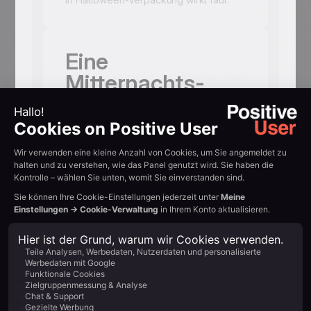
Eine
Mitternachts-
Deadline passt
zum Feiertag
Ein Timer, der zu Halloween um
Mitternacht ausläuft? Natürliche
Dringlichkeit, die zum Thema passt.
Motiviert zur Aktion ohne gestelzt zu
wirken.
Emojis
funktionieren hier
Ein Kürbis- oder Geist-Emoji in der
Betreffzeile signalisiert das Thema vor