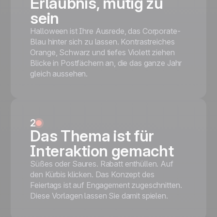
Erlaubnis, mutig zu
with a spiral pattern carries the offer, a
sein
hand-lettered 'Happy Halloween' headline
anchors the eye, and a single orange 'Use
Halloween ist Ihre Ausrede, das Corporate-
Discount' pill is the only thing left to do. No
Blau hinter sich zu lassen. Kontrastreiches
distractions, no second CTA, no choice
Orange, Schwarz und tiefes Violett ziehen
paralysis.
Blicke in Postfächern an, die das ganze Jahr
Single-decision layout: spiral-pattern
gleich aussehen.
hero + hand-lettered headline + one
orange 'Use Discount' pill
Mobile responsive
Tested on the most popular messaging
platforms
2
Das Thema ist für
This is some text inside of a div block.
Interaktion gemacht
Kostenlos starten
Süßes oder Saures. Rabatt enthüllen. Auf
den Kürbis klicken. Das Konzept des
Feiertags ist auf Engagement zugeschnitten.
Diese Vorlagen lassen Sie damit spielen.