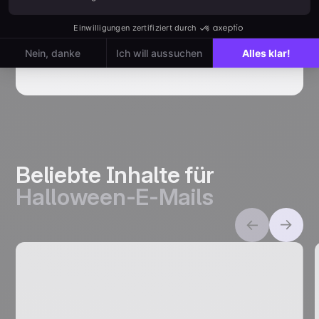
dem Öffnen. An Halloween werden sie
erwartet.
Beliebte Inhalte für
Halloween-E-Mails