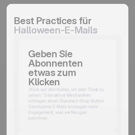
Best Practices für
Halloween-E-Mails
Geben Sie
Abonnenten
etwas zum
Klicken
„Klick auf den Kürbis, um dein Treat zu
sehen.“ Interaktive Mechaniken
schlagen einen Standard-Shop-Button.
Gamifizierte E-Mails erzeugen mehr
Engagement, weil sie Neugier
belohnen.