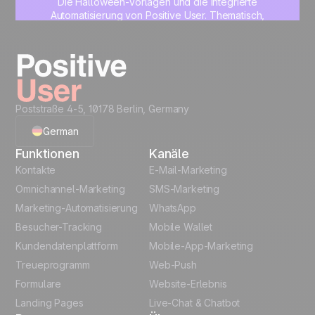
Die Halloween-Vorlagen und die integrierte
Automatisierung von Positive User. Thematisch,
professionell und in Minuten einsatzbereit.
Jetzt starten
Poststraße 4-5, 10178 Berlin, Germany
German
Funktionen
Kanäle
English
Kontakte
E-Mail-Marketing
Omnichannel-Marketing
SMS-Marketing
French
Marketing-Automatisierung
WhatsApp
Besucher-Tracking
Mobile Wallet
Polish
Kundendatenplattform
Mobile-App-Marketing
Italian
Treueprogramm
Web-Push
Formulare
Website-Erlebnis
Español
Landing Pages
Live-Chat & Chatbot