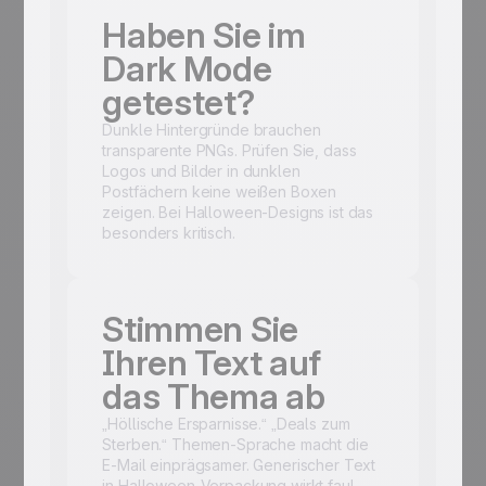
Haben Sie im
Dark Mode
getestet?
Dunkle Hintergründe brauchen
transparente PNGs. Prüfen Sie, dass
Logos und Bilder in dunklen
Postfächern keine weißen Boxen
zeigen. Bei Halloween-Designs ist das
besonders kritisch.
Stimmen Sie
Ihren Text auf
das Thema ab
„Höllische Ersparnisse.“ „Deals zum
Sterben.“ Themen-Sprache macht die
E-Mail einprägsamer. Generischer Text
in Halloween-Verpackung wirkt faul.