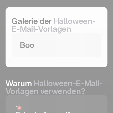
Galerie der
Halloween-
E-Mail-Vorlagen
Diese Vorlage verwenden
Boo
Warum
Halloween-E-Mail-
Vorlagen verwenden?
Boo
Coming Soon
Halloween conversions hinge on one
decision: click or don't. This template strips
1
everything else away. A dark-plum hero