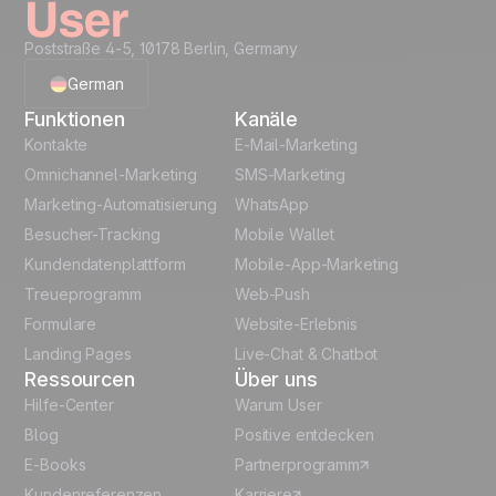
Poststraße 4-5, 10178 Berlin, Germany
German
Funktionen
Kanäle
English
Kontakte
E-Mail-Marketing
Omnichannel-Marketing
SMS-Marketing
French
Marketing-Automatisierung
WhatsApp
Besucher-Tracking
Mobile Wallet
Polish
Kundendatenplattform
Mobile-App-Marketing
Italian
Treueprogramm
Web-Push
Formulare
Website-Erlebnis
Español
Landing Pages
Live-Chat & Chatbot
Ressourcen
Über uns
Hilfe-Center
Warum User
Blog
Positive entdecken
E-Books
Partnerprogramm
Kundenreferenzen
Karriere