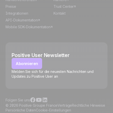
Preise
Trust Center
Integrationen
Kontakt
API-Dokumentation
Mobile SDK-Dokumentation
Positive User Newsletter
Abonnieren
Melden Sie sich für die neuesten Nachrichten und
🍪
Updates zu Positive User an
Folgen Sie uns
© 2026 Positive Groupe France
Verträge
Rechtliche Hinweise
Persönliche Daten
Cookie-Einstellungen
Cookies verwalten