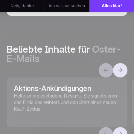
Beliebte Inhalte für
Oster-
E-Mails
Aktions-Ankündigungen
Helle, energiegeladene Designs. Sie signalisieren
das Ende des Winters und den Start eines neuen
Kauf-Zyklus.