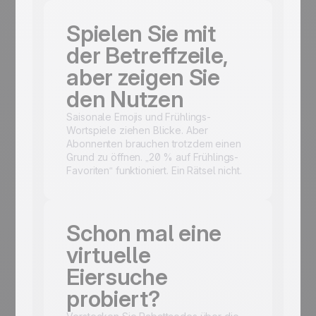
Spielen Sie mit
der Betreffzeile,
aber zeigen Sie
den Nutzen
Saisonale Emojis und Frühlings-
Wortspiele ziehen Blicke. Aber
Abonnenten brauchen trotzdem einen
Grund zu öffnen. „20 % auf Frühlings-
Favoriten“ funktioniert. Ein Rätsel nicht.
Schon mal eine
virtuelle
Eiersuche
probiert?