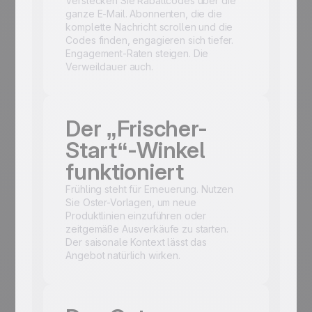
Verstecken Sie Rabattcodes über die
ganze E-Mail. Abonnenten, die die
komplette Nachricht scrollen und die
Codes finden, engagieren sich tiefer.
Engagement-Raten steigen. Die
Verweildauer auch.
Der „Frischer-
Start“-Winkel
funktioniert
Frühling steht für Erneuerung. Nutzen
Sie Oster-Vorlagen, um neue
Produktlinien einzuführen oder
zeitgemäße Ausverkäufe zu starten.
Der saisonale Kontext lässt das
Angebot natürlich wirken.