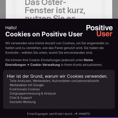
Das Oster-
Fenster ist kurz,
nutzen Sie es
Countdown-Timer für Nur-Sonntag-
Angebote oder Versandfristen. Ein
enger Zeitrahmen erzeugt natürliche
Dringlichkeit ohne gespielten Druck.
Wer kauft zu
diesem Ostern
Geschenke?
Das bisherige Kaufverhalten verrät es
Ihnen. Senden Sie kuratierte
Geschenkeguides an Käufer, die schon
familiäre oder saisonale Produkte
gekauft haben.