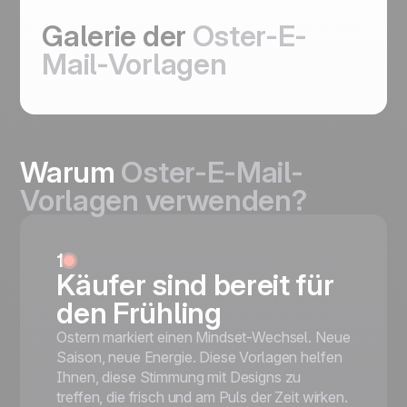
Galerie der
Oster-E-
Mail-Vorlagen
Warum
Oster-E-Mail-
Vorlagen verwenden?
1
Käufer sind bereit für
den Frühling
Ostern markiert einen Mindset-Wechsel. Neue
Saison, neue Energie. Diese Vorlagen helfen
Ihnen, diese Stimmung mit Designs zu
treffen, die frisch und am Puls der Zeit wirken.