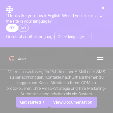
It looks like you speak English. Would you like to view
the site in your language?
YES
NO
Or select another language
x
YouTube
Verwandeln Sie Ihre Videoinhalte in Marketing-Trigger.
Verbinden Sie YouTube und Positive User über Zapier,
um Automatisierungen beim Veröffentlichen neuer
Videos auszulösen, Ihr Publikum per E-Mail oder SMS
zu benachrichtigen, Kontakte nach Inhaltsthemen zu
taggen und Kanal-Aktivität in Ihrem CRM zu
protokollieren. Ihre Video-Strategie und Ihre Marketing-
Automatisierung arbeiten als ein System.
Get started
View Documentation