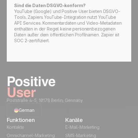
Sind die Daten DSGVO-konform?
YouTube (Google) und Positive User bieten DSGVO-
Tools. Zapiers YouTube-Integration nutzt YouTube
API Services. Kommentardaten und Video-Metadaten
enthalten in der Regel keine personenbezogenen
Daten außer dem öffentlichen Profilnamen. Zapier ist
SOC 2-zertifiziert.
Poststraße 4-5, 10178 Berlin, Germany
German
Funktionen
Kanäle
English
Kontakte
E-Mail-Marketing
Omnichannel-Marketing
SMS-Marketing