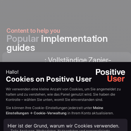
Content to help you
Popular
implementation
guides
: Vollständige Zapier-
Integration
Verbindungsanleitung.
mit Zapier
Leitfaden lesen →
YouTube +
: Entdecken Sie Trigger,
Positive
Aktionen und Templates
User auf
auf Zapier. Auf Zapier