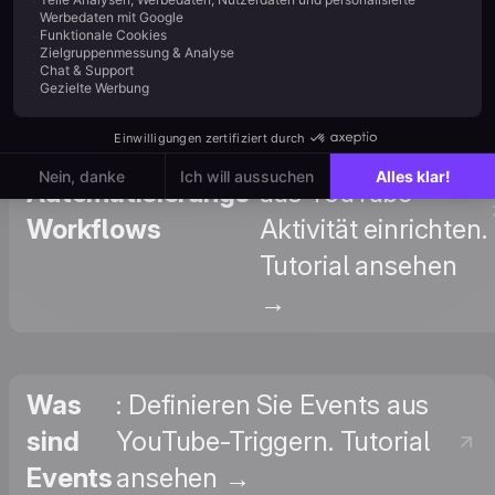
Zapier
ansehen →
:
Automatisierungen
Automatisierungs-
aus YouTube-
Workflows
Aktivität einrichten.
Tutorial ansehen
→
Was
: Definieren Sie Events aus
sind
YouTube-Triggern. Tutorial
Events
ansehen →