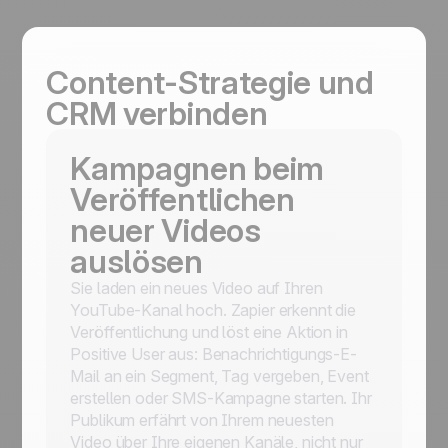
Content-Strategie und
CRM verbinden
Kampagnen beim
Veröffentlichen
neuer Videos
auslösen
Sie laden ein neues Video auf Ihren
YouTube-Kanal hoch. Zapier erkennt die
Veröffentlichung und löst eine Aktion in
Positive User aus: Benachrichtigungs-E-
Mail an ein Segment, Tag vergeben, Event
erstellen oder SMS-Kampagne starten. Ihr
Publikum erfährt von Ihrem neuesten
Video über Ihre eigenen Kanäle, nicht nur