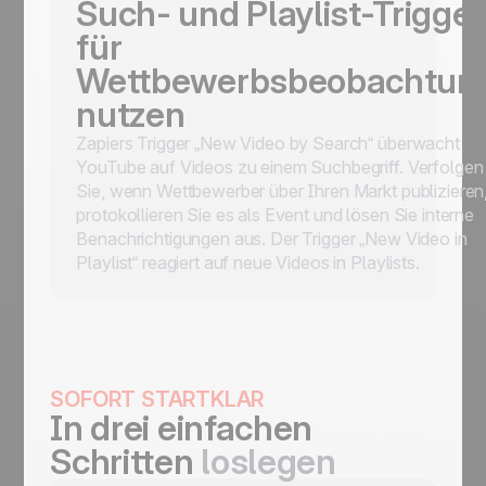
Such- und Playlist-Trigger
für
Wettbewerbsbeobachtun
nutzen
Zapiers Trigger „New Video by Search“ überwacht
YouTube auf Videos zu einem Suchbegriff. Verfolgen
Sie, wenn Wettbewerber über Ihren Markt publizieren
protokollieren Sie es als Event und lösen Sie interne
Benachrichtigungen aus. Der Trigger „New Video in
Playlist“ reagiert auf neue Videos in Playlists.
SOFORT STARTKLAR
In drei einfachen
Schritten
loslegen