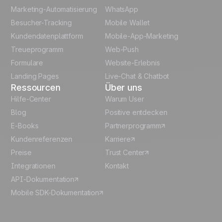
French
Marketing-Automatisierung
WhatsApp
Besucher-Tracking
Mobile Wallet
Polish
Kundendatenplattform
Mobile-App-Marketing
Italian
Treueprogramm
Web-Push
Formulare
Website-Erlebnis
Español
Landing Pages
Live-Chat & Chatbot
Ressourcen
Über uns
Hilfe-Center
Warum User
Blog
Positive entdecken
E-Books
Partnerprogramm
Kundenreferenzen
Karriere
Preise
Trust Center
Integrationen
Kontakt
API-Dokumentation
Mobile SDK-Dokumentation