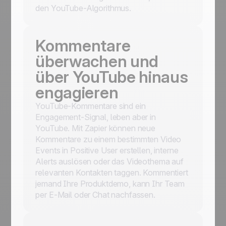
den YouTube-Algorithmus.
Kommentare
überwachen und
über YouTube hinaus
engagieren
YouTube-Kommentare sind ein
Engagement-Signal, leben aber in
YouTube. Mit Zapier können neue
Kommentare zu einem bestimmten Video
Events in Positive User erstellen, interne
Alerts auslösen oder das Videothema auf
relevanten Kontakten taggen. Kommentiert
jemand Ihre Produktdemo, kann Ihr Team
per E-Mail oder Chat nachfassen.