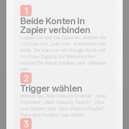
1
Beide Konten in
Zapier verbinden
Loggen Sie sich bei Zapier ein. Wählen Sie
YouTube und „User.com“. Autorisieren Sie
beide. Sie brauchen ein Google-Konto mit
YouTube-Zugang. Für Markenkonten
müssen Sie Kanal-Inhaber oder -Manager
sein.
2
Trigger wählen
Wählen Sie „New Video in Channel“, „New
Comment“, „New Video by Search“, „New
Live Stream“ oder „New Video in Playlist“.
Dann eine Positive User-Aktion.
3