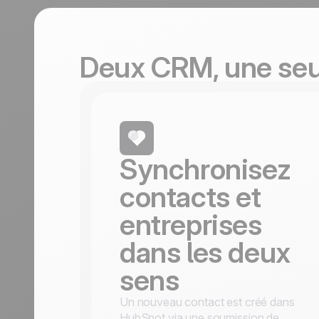
durables.
En savoir plus
Tourisme
Découvrir
Deux CRM, une seul
Synchronisez
contacts et
entreprises
dans les deux
sens
Un nouveau contact est créé dans
HubSpot via une soumission de