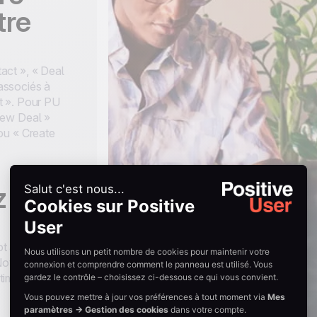
tre
act », « Deal
associés à
t ». Pour PU
New Deal »
ou « Create
 et
ot aux
 Notez que
 timestamp.