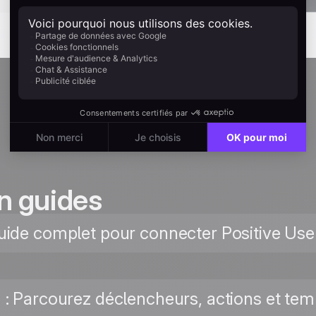
n guides
uide complet pour connecter Positive User
: Parcourez déclencheurs, actions et temp