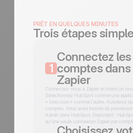
PRÊT EN QUELQUES MINUTES
Trois étapes simpl
Connectez les
1
comptes dans
Zapier
Connectez-vous à Zapier et créez un no
Sélectionnez HubSpot comme une applica
« User.com » comme l’autre. Autorisez le
comptes. Vous avez besoin de permissio
Admin dans HubSpot. Important : HubSpot
qu’une seule connexion Zapier par compt
Choisissez vot