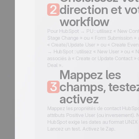
2
direction et vo
workflow
Pour HubSpot → PU : utilisez « New Cont
Stage Change » ou « Form Submission » 
« Create/Update User » ou « Create Even
→ HubSpot : utilisez « New User » ou « 
associés à « Create or Update Contact » 
Deal ».
Mappez les
3
champs, testez
activez
Mappez les propriétés de contact HubSp
attributs Positive User (ou inversement).
HubSpot exige les dates au format UNIX
Lancez un test. Activez le Zap.