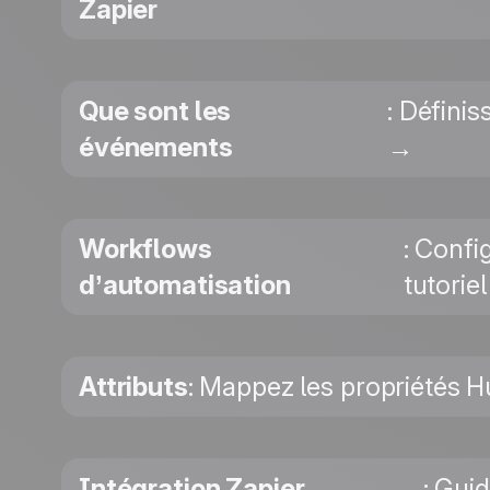
Zapier
Que sont les
: Défini
événements
→
Workflows
: Confi
d’automatisation
tutorie
Attributs
: Mappez les propriétés Hu
Intégration Zapier
: Gui