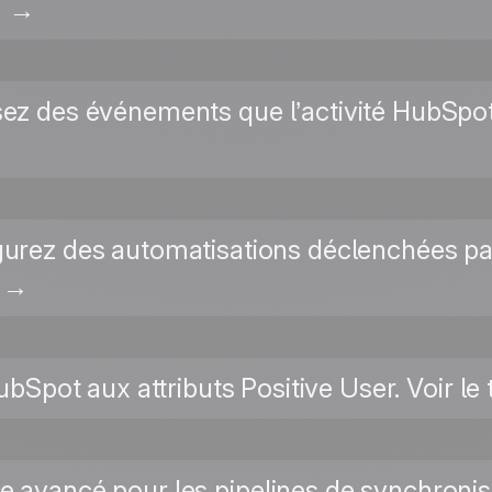
→
ssez des événements que l’activité HubSpot 
gurez des automatisations déclenchées pa
l →
bSpot aux attributs Positive User. Voir le 
de avancé pour les pipelines de synchro