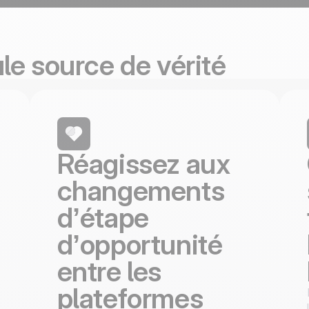
100% développé et
4.8
Trustpilot
hébergé en Europe
Certifié ISO 27001
e source de vérité
Réagissez aux
changements
d’étape
d’opportunité
entre les
plateformes