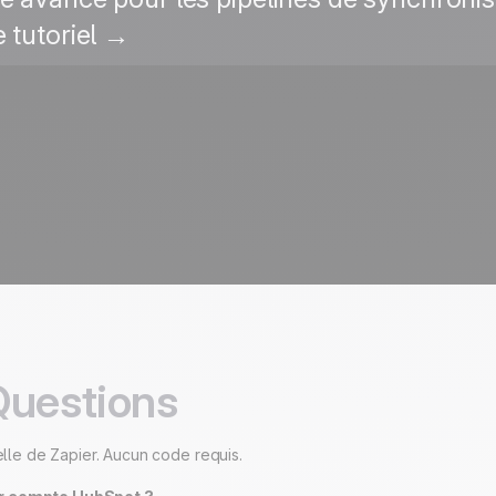
e tutoriel →
Questions
uelle de Zapier. Aucun code requis.