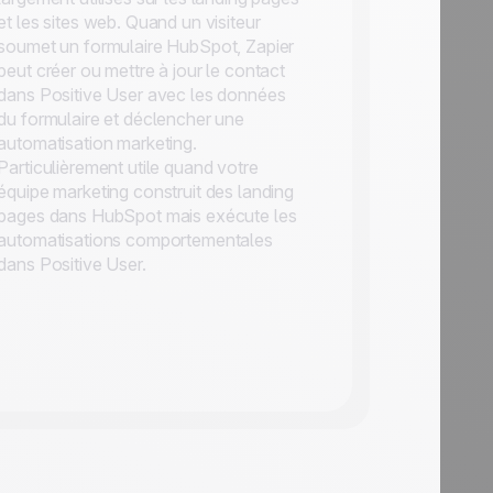
et les sites web. Quand un visiteur
soumet un formulaire HubSpot, Zapier
peut créer ou mettre à jour le contact
dans Positive User avec les données
du formulaire et déclencher une
automatisation marketing.
Particulièrement utile quand votre
équipe marketing construit des landing
pages dans HubSpot mais exécute les
automatisations comportementales
dans Positive User.