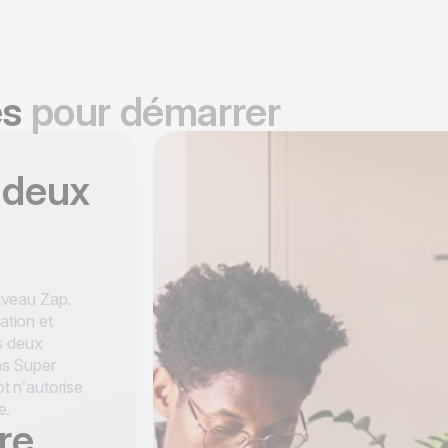
es
pour démarrer
 deux
uveau Zap.
tion et
s deux
ns Super
 n’autorise
e.
re