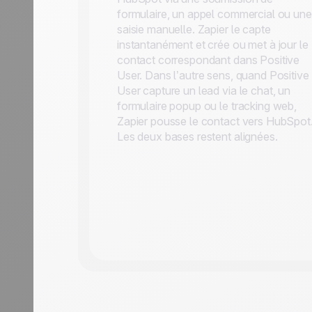
formulaire, un appel commercial ou une
saisie manuelle. Zapier le capte
instantanément et crée ou met à jour le
contact correspondant dans Positive
User. Dans l’autre sens, quand Positive
User capture un lead via le chat, un
formulaire popup ou le tracking web,
Zapier pousse le contact vers HubSpot
Les deux bases restent alignées.