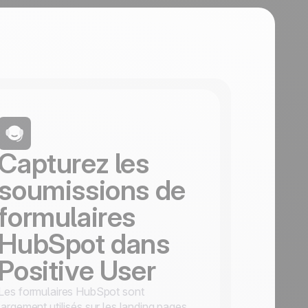
Capturez les
soumissions de
formulaires
HubSpot dans
Positive User
Les formulaires HubSpot sont
largement utilisés sur les landing pages