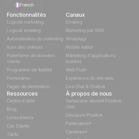
French
Fonctionnalités
Canaux
English
Logiciel marketing
Emailing
Logiciel emailing
Marketing par SMS
Polish
Automatisation du marketing
WhatsApp
Suivi des visiteurs
Mobile wallet
German
Plateforme de données
Marketing d'applications
Italian
clients
mobiles
Programme de fidélité
Web Push
Español
Formulaires
Expérience du site web
Pages de destination
Live Chat & Chatbot
Ressources
À propos de nous
Centre d'aide
Sarbacane devient Positive
User
Blog
Découvrir Positive
Livres blancs
Partenaires
Cas Clients
Carrières
Tarifs