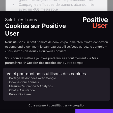
Campagnes efficaces de paniers abandonnés
avec un ROI mesurable
Visibilité complète de tous les résultats de
campagnes dans le dashboard
Optimisation continue basée sur des décisions
data-driven
{{QUOTE-TESTI-2}}
Résumer avec l'IA :
Example H2
Read other
customer
stories