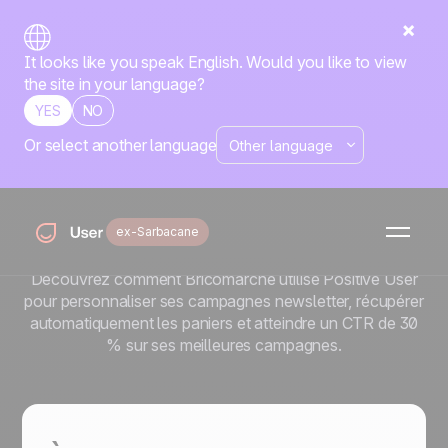
It looks like you speak English. Would you like to view
the site in your language?
YES
NO
Or select another language
Comment Bricomarché
atteint 30 % de CTR avec
ses automations retail
ex-Sarbacane
personnalisées
Découvrez comment Bricomarché utilise Positive User
pour personnaliser ses campagnes newsletter, récupérer
automatiquement les paniers et atteindre un CTR de 30
% sur ses meilleures campagnes.