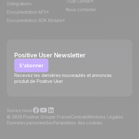
Trust Center
Intégrations
Nous contacter
Documentation API
Documentation SDK Mobile
Positive User Newsletter
S'abonner
Recevez les dernières nouveautés et annonces
🍪
produit de Positive User
Suivez-nous
© 2026 Positive Groupe France
Contrats
Mentions Légales
Données personnelles
Paramètres des cookies
Gérer les cookies