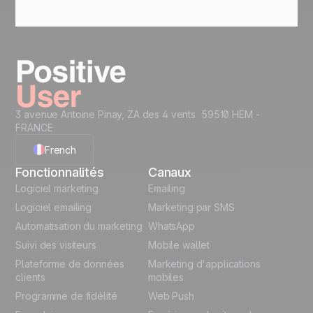
Oui. Positive User est entièrement conforme au
RGPD et au CCPA. Vos données clients sont
traitées de manière sécurisée, pour automatiser
en toute confiance.
3 avenue Antoine Pinay, ZA des 4 vents 59510 HEM -
FRANCE
French
Fonctionnalités
Canaux
English
Logiciel marketing
Emailing
Logiciel emailing
Marketing par SMS
Polish
Automatisation du marketing
WhatsApp
Suivi des visiteurs
Mobile wallet
German
Plateforme de données
Marketing d'applications
Italian
clients
mobiles
Programme de fidélité
Web Push
Español