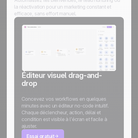
la réactivation pour un marketing constant et
efficace, sans effort manuel.
Éditeur visuel drag-and-
c
drop
Concevez vos workflows en quelques
minutes avec un éditeur no-code intuitif.
Chaque déclencheur, action, délai et
condition est visible à l’écran et facile à
ajuster.
Essai gratuit