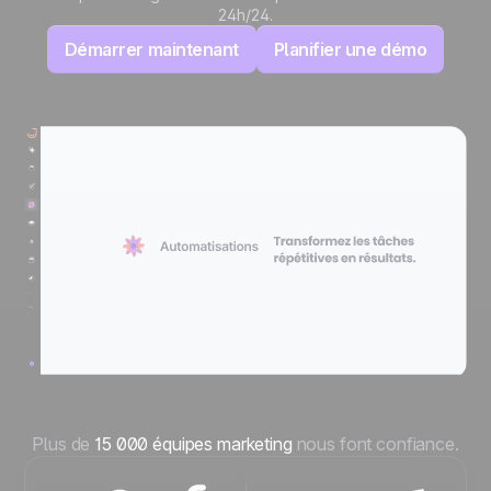
24h/24.
Démarrer maintenant
Planifier une démo
1
.
1
1
1
?
1
1
n
s
R
1
M
a
r
k
e
t
e
u
r
Plus de
15 000 équipes marketing
nous font confiance.