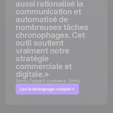
aussi
rationalisé
la
communication
et
automatisé
de
nombreuses
tâches
chronophages.
Cet
outil
soutient
vraiment
notre
stratégie
commerciale
et
digitale.»
Somfy
,
Équipe E-commerce, Somfy
Lire le témoignage complet