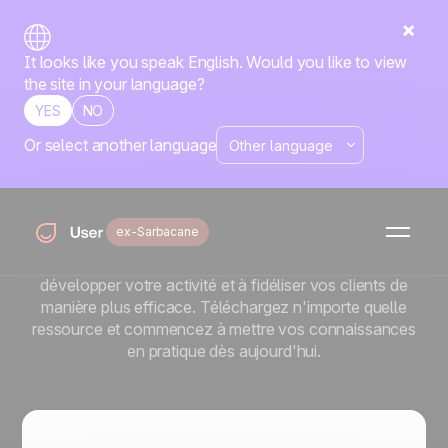
It looks like you speak English. Would you like to view
the site in your language?
YES
NO
Or select another language
Les livres blancs
Positive User
ex-Sarbacane
Découvrez nos ebooks gratuits contenant des stratégies
réalisables et des conseils d'experts pour vous aider à
développer votre activité et à fidéliser vos clients de
manière plus efficace. Téléchargez n'importe quelle
ressource et commencez à mettre vos connaissances
en pratique dès aujourd'hui.