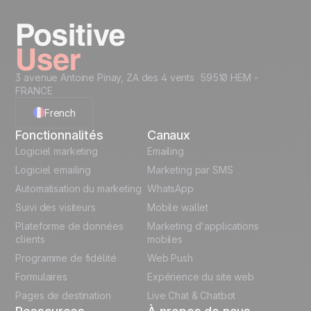
Commencez maintenant
3 avenue Antoine Pinay, ZA des 4 vents 59510 HEM -
FRANCE
French
Fonctionnalités
Canaux
English
Logiciel marketing
Emailing
Logiciel emailing
Marketing par SMS
Polish
Automatisation du marketing
WhatsApp
Suivi des visiteurs
Mobile wallet
German
Plateforme de données
Marketing d'applications
Italian
clients
mobiles
Programme de fidélité
Web Push
Español
Formulaires
Expérience du site web
Pages de destination
Live Chat & Chatbot