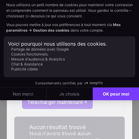
Playbook IA & e-
commerce: Capter le
« Shopping
Conversationnel » et
le convertir, du
prompt à l'achat
Attirer un trafic ultra-qualifié grâce à l'IA
n'est que la moitié du chemin : la vente se
joue ensuite, sur votre site et vos
engagements. Ce playbook vous livre la
Télécharger maintenant
méthode complète pour être recommandé
par les LLM, capter l'intention d'achat à
l'arrivée, et la convertir avant qu'elle ne
s'évapore.
Aucun résultat trouvé
Nous n'avons trouvé aucun