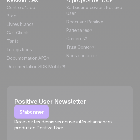
Ressources
À propos de nous
Centre d'aide
Sarbacane devient Positive
User
Blog
Découvrir Positive
Livres blancs
Partenaires
Cas Clients
Carrières
Tarifs
Trust Center
Intégrations
Nous contacter
Documentation API
Documentation SDK Mobile
Positive User Newsletter
S'abonner
Recevez les dernières nouveautés et annonces
🍪
produit de Positive User