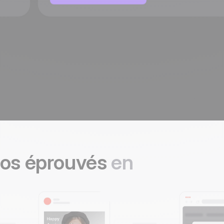
ios éprouvés
en