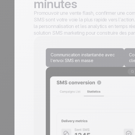
minutes
Promouvoir une vente flash, confirmer une com
SMS sont votre voie la plus rapide vers l’actio
la personnalisation et les analytics en temps 
solution SMS marketing pour construire des par
Communication instantanée avec
Co
l’envoi SMS en masse
cli