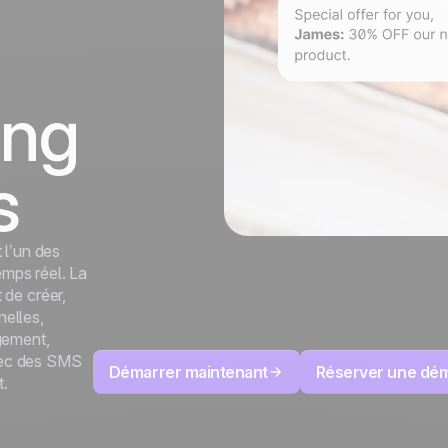
100% développé et
4.8
Trustpilot
hébergé en Europe
Certifié ISO 27001
ing
s
 l’un des
emps réel. La
de créer,
elles,
gement,
avec des SMS
Démarrer maintenant
Réserver une dé
t.