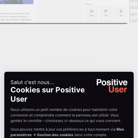
diff
aud
dyn
l'e