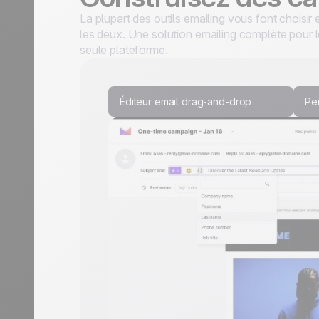
La plupart des outils emailing vous font choisir e
les deux. Une solution emailing complète pour l
seule plateforme.
Éditeur email drag-and-drop
Pe