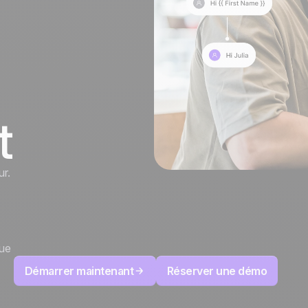
100% développé et
4.8
Trustpilot
hébergé en Europe
Certifié ISO 27001
t
ur.
nue
Démarrer maintenant
Réserver une démo