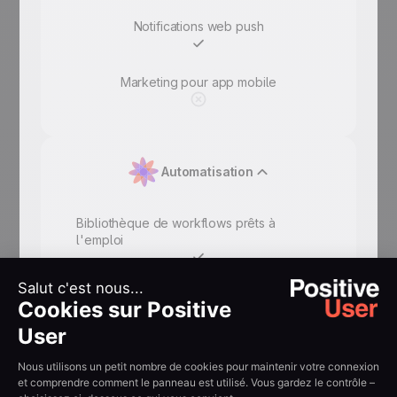
Notifications web push
Marketing pour app mobile
Automatisation
Bibliothèque de workflows prêts à
l'emploi
Workflows personnalisés
Jusqu'à 20
Studio