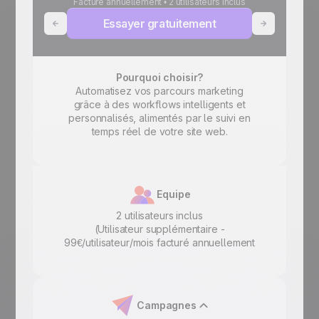
Facturé annuellement • 2 utilisateurs inclus
Essayer gratuitement
Pourquoi choisir?
Automatisez vos parcours marketing
La
grâce à des workflows intelligents et
campag
personnalisés, alimentés par le suivi en
vous
temps réel de votre site web.
perfo
Equipe
2 utilisateurs inclus
(Utilisateur supplémentaire -
(
99€/utilisateur/mois facturé annuellement
69€/util
Campagnes