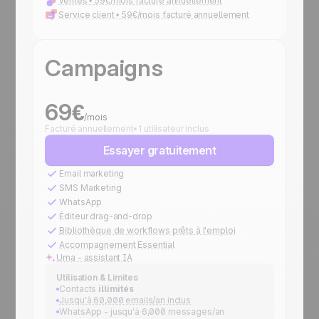
Ventes •
59€/mois facturé annuellement
Service client •
59€/mois facturé annuellement
Campaigns
69€
/mois
Facturé annuellement• 1 utilisateur inclus
Essayer gratuitement
Email marketing
SMS Marketing
WhatsApp
Éditeur drag-and-drop
Bibliothèque de workflows prêts à l'emploi
Accompagnement Essential
Uma - assistant IA
Utilisation & Limites
Contacts
illimités
Jusqu'à 60,000 emails/an inclus
WhatsApp - jusqu'à 6,000 messages/an