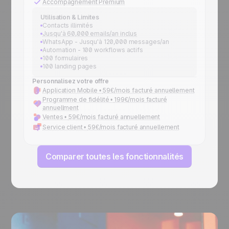
Accompagnement Premium
Utilisation & Limites
Contacts illimités
Jusqu'à 60,000 emails/an inclus
WhatsApp - Jusqu'à 120,000 messages/an
Automation - 100 workflows actifs
100 formulaires
100 landing pages
Personnalisez votre offre
Application Mobile •
59€/mois facturé annuellement
Programme de fidélité •
199€/mois facturé
annuellment
Ventes •
59€/mois facturé annuellement
Service client •
59€/mois facturé annuellement
Comparer toutes les fonctionnalités