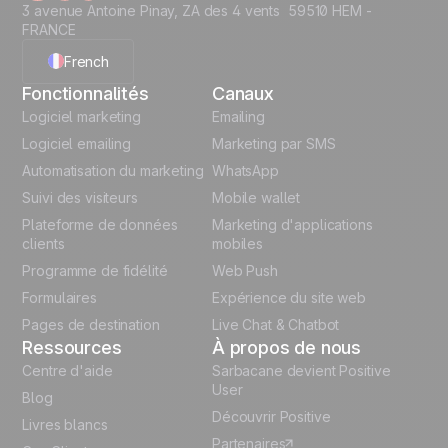
3 avenue Antoine Pinay, ZA des 4 vents 59510 HEM -
FRANCE
French
Fonctionnalités
Canaux
English
Logiciel marketing
Emailing
Logiciel emailing
Marketing par SMS
Polish
Automatisation du marketing
WhatsApp
Suivi des visiteurs
Mobile wallet
German
Plateforme de données
Marketing d'applications
Italian
clients
mobiles
Programme de fidélité
Web Push
Español
Formulaires
Expérience du site web
Pages de destination
Live Chat & Chatbot
Ressources
À propos de nous
Centre d'aide
Sarbacane devient Positive
User
Blog
Découvrir Positive
Livres blancs
Partenaires