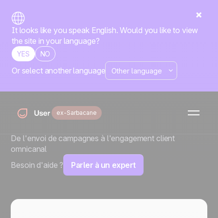
It looks like you speak English. Would you like to view
the site in your language?
YES
NO
Or select another language
Des offres qui
s'adaptent à votre
ex-Sarbacane
croissance
De l'envoi de campagnes à l'engagement client
omnicanal
Besoin d'aide ?
Parler à un expert