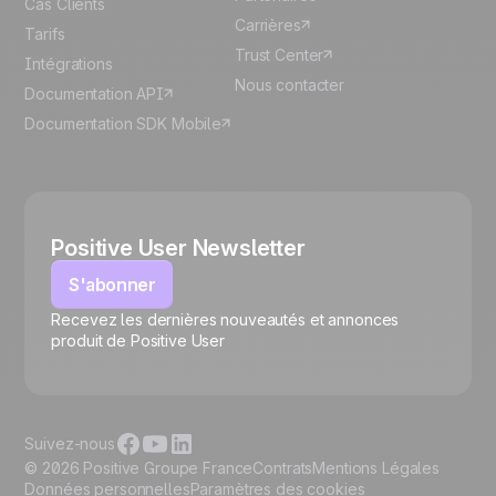
Cas Clients
Carrières
Tarifs
Trust Center
Intégrations
Nous contacter
Documentation API
Documentation SDK Mobile
Positive User Newsletter
S'abonner
Recevez les dernières nouveautés et annonces
🍪
produit de Positive User
Suivez-nous
© 2026 Positive Groupe France
Contrats
Mentions Légales
Données personnelles
Paramètres des cookies
Gérer les cookies