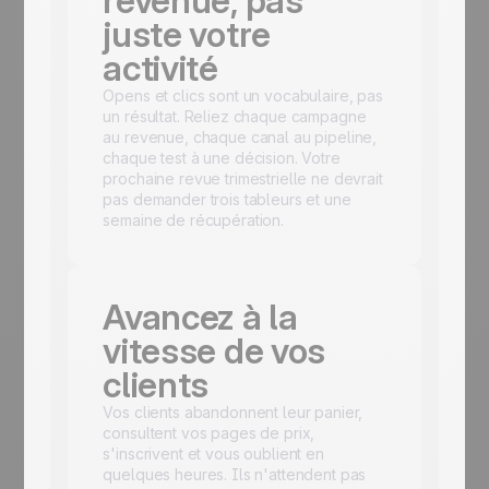
revenue, pas
juste votre
activité
Opens et clics sont un vocabulaire, pas
un résultat. Reliez chaque campagne
au revenue, chaque canal au pipeline,
chaque test à une décision. Votre
prochaine revue trimestrielle ne devrait
pas demander trois tableurs et une
semaine de récupération.
Avancez à la
vitesse de vos
clients
Vos clients abandonnent leur panier,
consultent vos pages de prix,
s'inscrivent et vous oublient en
quelques heures. Ils n'attendent pas