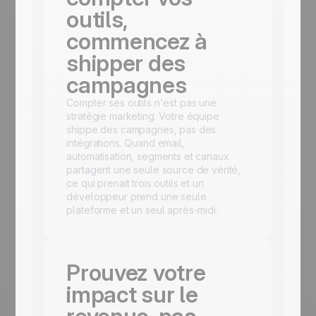
outils,
commencez à
shipper des
campagnes
Compter ses outils n'est pas une
stratégie marketing. Votre équipe
shippe des campagnes, pas des
intégrations. Quand email,
automatisation, segments et canaux
partagent une seule source de vérité,
ce qui prenait trois outils et un
développeur prend une seule
plateforme et un seul après-midi.
Prouvez votre
impact sur le