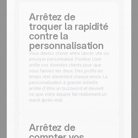
Arrêtez de
troquer la rapidité
contre la
personnalisation
Vous deviez choisir entre lancer vite ou
envoyer personnalisé. Positive User
unifie vos données clients pour que
vous fassiez les deux. Des profils en
temps réel alimentent chaque envoi. La
personnalisation à grande échelle
arrête d'être un buzzword et devient
ce que votre équipe fait réellement un
mardi après-midi.
Arrêtez de
compter vos