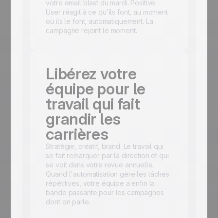
votre email blast du mardi. Positive
User réagit à ce qu'ils font, au moment
où ils le font, automatiquement. La
campagne rejoint le moment.
Libérez votre
équipe pour le
travail qui fait
grandir les
carrières
Stratégie, créatif, brand. Le travail qui
se fait remarquer par la direction et qui
se voit dans votre revue annuelle.
Quand l'automatisation gère les tâches
répétitives, votre équipe a enfin la
bande passante pour les campagnes
dont on parle.