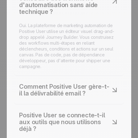
d'automatisation sans aide
technique ?
Oui. La plateforme de marketing automation de
Positive User utilise un éditeur visuel drag-and-
drop appelé Journey Builder. Vous construisez
des workflows multi-étapes en reliant
déclencheurs, conditions et actions sur un seul
canvas. Pas de code, pas de dépendance
développeur, pas d'attente pour shipper une
campagne.
Comment Positive User gère-t-
il la délivrabilité email ?
La délivrabilité est intégrée à la plateforme.
Positive User gère l'hygiène des listes, la gestion
Positive User se connecte-t-il
du consentement et les bonnes pratiques
aux outils que nous utilisons
d'envoi pour aider vos emails à atteindre la boîte
déjà ?
de réception plutôt que le spam.