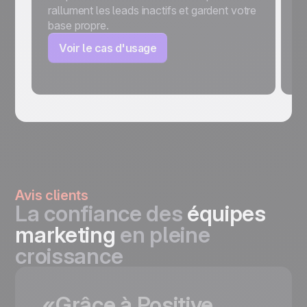
rallument les leads inactifs et gardent votre
pe
base propre.
e
c
Voir le cas d'usage
Avis clients
La confiance des
équipes
marketing
en pleine
croissance
«Grâce
à
Positive