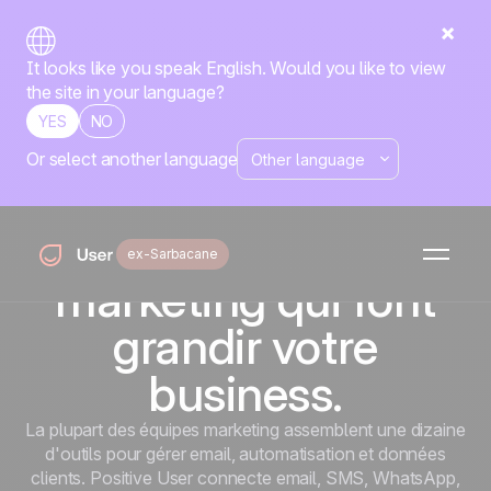
It looks like you speak English. Would you like to view
the site in your language?
YES
NO
Or select another language
ÉQUIPES MARKETING
Construisez les
campagnes
ex-Sarbacane
marketing qui font
grandir votre
business.
La plupart des équipes marketing assemblent une dizaine
d'outils pour gérer email, automatisation et données
clients. Positive User connecte email, SMS, WhatsApp,