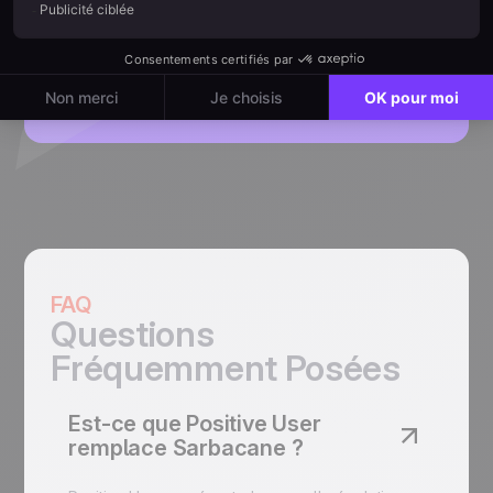
Positive User ?
Parler à un expert
FAQ
Questions
Fréquemment Posées
Est-ce que Positive User
remplace Sarbacane ?