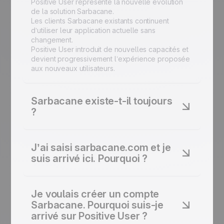
Positive User représente la nouvelle évolution
de la solution Sarbacane.
Les clients Sarbacane existants continuent
d’utiliser leur application actuelle sans
changement.
Positive User introduit de nouvelles capacités et
devient progressivement l’expérience proposée
aux nouveaux utilisateurs.
Sarbacane existe-t-il toujours
?
Oui. Sarbacane continue d’exister et de
fonctionner exactement comme avant pour les
J’ai saisi sarbacane.com et je
clients actuels.
suis arrivé ici. Pourquoi ?
Le site sarbacane.com redirige désormais vers
user.com, le site de Positive User.
Je voulais créer un compte
Cette redirection concerne uniquement le site
Sarbacane. Pourquoi suis-je
web.
arrivé sur Positive User ?
Votre accès à l’application Sarbacane reste