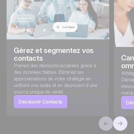
Gérez et segmentez vos
Cam
contacts
omn
Prenez des décisions éclairées grâce à
des données fiables. Éliminez les
Attei
approximations de votre stratégie en
Démar
unifiant vos outils et en disposant d’une
messa
source unique de vérité.
marqu
Découvrir Contacts
Déc