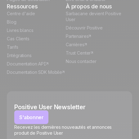
Ressources
À propos de nous
Centre d'aide
Sarbacane devient Positive
User
Blog
Découvrir Positive
Livres blancs
Partenaires
Cas Clients
Carrières
Tarifs
Trust Center
Intégrations
Nous contacter
Documentation API
Documentation SDK Mobile
Positive User Newsletter
S'abonner
Recevez les dernières nouveautés et annonces
🍪
produit de Positive User