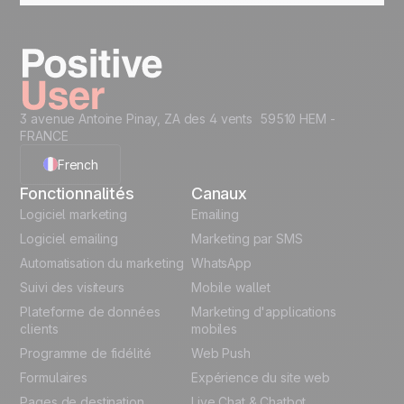
essai gratuit de 7 jours, sans impact sur votre
compte Sarbacane existant.
3 avenue Antoine Pinay, ZA des 4 vents 59510 HEM -
FRANCE
French
Fonctionnalités
Canaux
English
Logiciel marketing
Emailing
Logiciel emailing
Marketing par SMS
Polish
Automatisation du marketing
WhatsApp
Suivi des visiteurs
Mobile wallet
German
Plateforme de données
Marketing d'applications
Italian
clients
mobiles
Programme de fidélité
Web Push
Español
Formulaires
Expérience du site web
Pages de destination
Live Chat & Chatbot