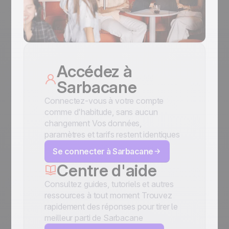
Accédez à
Sarbacane
Connectez-vous à votre compte
comme d'habitude, sans aucun
changement Vos données,
paramètres et tarifs restent identiques
Se connecter à Sarbacane
Centre d'aide
Consultez guides, tutoriels et autres
ressources à tout moment Trouvez
rapidement des réponses pour tirer le
meilleur parti de Sarbacane