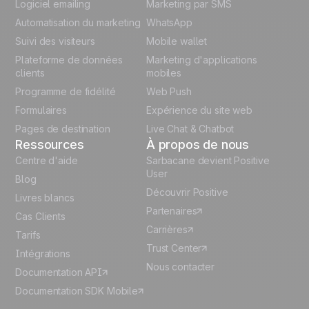
Logiciel emailing
Marketing par SMS
Polish
Automatisation du marketing
WhatsApp
Suivi des visiteurs
Mobile wallet
German
Plateforme de données
Marketing d'applications
Italian
clients
mobiles
Programme de fidélité
Web Push
Español
Formulaires
Expérience du site web
Pages de destination
Live Chat & Chatbot
Ressources
À propos de nous
Centre d'aide
Sarbacane devient Positive
User
Blog
Découvrir Positive
Livres blancs
Partenaires
Cas Clients
Carrières
Tarifs
Trust Center
Intégrations
Nous contacter
Documentation API
Documentation SDK Mobile