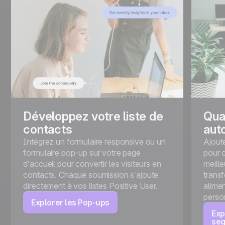
Développez votre liste de
Qual
contacts
aut
Intégrez un formulaire responsive ou un
Ajout
formulaire pop-up sur votre page
pour c
d’accueil pour convertir les visiteurs en
meill
contacts. Chaque soumission s’ajoute
transf
directement à vos listes Positive User.
alimen
person
Explorer les Pop-ups
Exp
seg