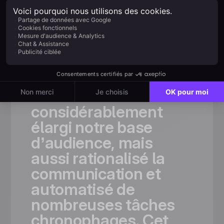
Témoignages Clients
Adopté par
les équipes les
plus
ambitieuses
«Grâce
à
Positive
User,
nous
avons
non
seulement
considérablement
élargi
notre
base
d’audience,
mais
aussi
rationalisé
la
communication
et
automatisé
de
nombreuses
tâches
chronophages.
Cet