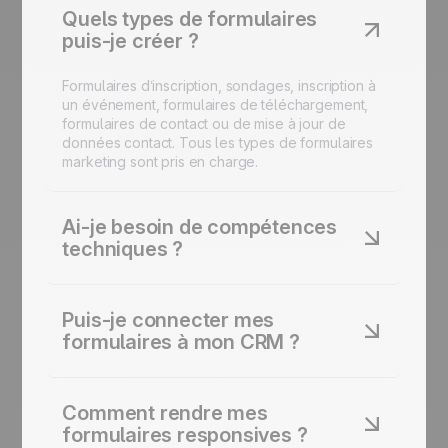
Quels types de formulaires
puis-je créer ?
Formulaires d’inscription, sondages, inscription à
un événement, formulaires de téléchargement,
formulaires de contact ou de mise à jour de
données contact. Tous les types de formulaires
marketing sont pris en charge.
Ai-je besoin de compétences
techniques ?
Non. Glissez-déposez les champs dont vous
avez besoin, choisissez votre mise en page et
Puis-je connecter mes
publiez. Les formulaires sont conçus pour être
formulaires à mon CRM ?
faciles à créer sans code.
Oui. Chaque soumission met à jour vos fiches
contact et peut déclencher des workflows
Comment rendre mes
automatisés, des scores de leads ou des
formulaires responsives ?
notifications d’équipe.