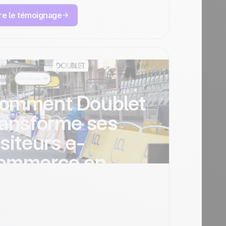
ire le témoignage
omment Doublet
ransforme ses
isiteurs e-
ommerce en
entaines de
illiers d’euros
vec Positive User