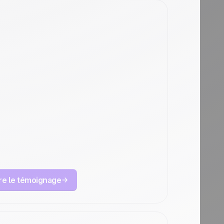
omment
imeCamp a
ugmenté ses
éservations de
émos de 25 %
vec Positive User
ire le témoignage