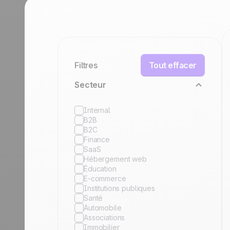
durables.
En savoir plus
Tourisme
Découvrir
Filtres
Tout effacer
Secteur
Internal
B2B
B2C
Finance
SaaS
Hébergement web
Éducation
E-commerce
Institutions publiques
Santé
Automobile
Associations
Immobilier