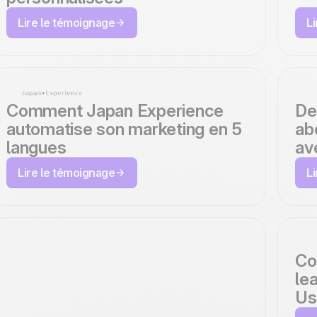
Lire le témoignage
L
Comment Japan Experience
De
automatise son marketing en 5
ab
langues
av
Lire le témoignage
L
Co
le
Us
Comment