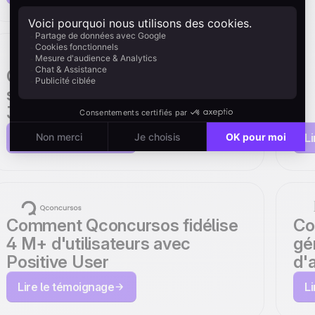
g
l
u
Comment Primabiotic a boosté
ses revenus e-commerce de
P
367 % avec Positive User
Lire le témoignage
L
Comment Qconcursos fidélise
Co
4 M+ d'utilisateurs avec
gé
Positive User
d'
Lire le témoignage
L