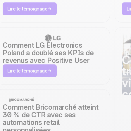
Lire le témoignage
L
Comment LG Electronics
Poland a doublé ses KPIs de
C
revenus avec Positive User
t
Lire le témoignage
v
c
c
Comment Bricomarché atteint
m
30 % de CTR avec ses
automations retail
a
personnalisées