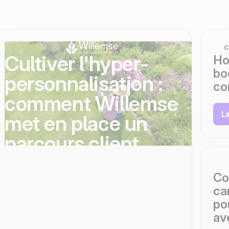
100% développé et
4.8
Trustpilot
hébergé en Europe
Certifié ISO 27001
Cultiver l'hyper-
Ho
bo
personnalisation :
co
comment Willemse
L
met en place un
parcours client
adapté auprès de 2
Co
millions de
ca
jardiniers grâce à
po
av
Positive User