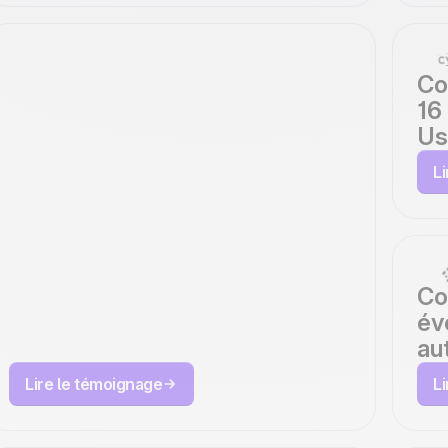
Co
16
Us
Comment
LeadFuze a
L
augmenté ses
conversions de 20
% avec Positive
Co
év
User
au
Lire le témoignage
L