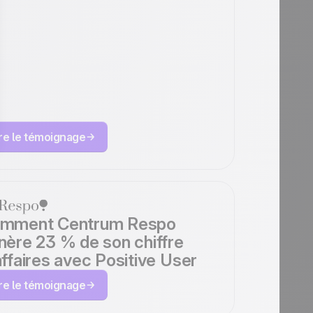
o! optimise
'onboarding de ses
tilisateurs avec
ositive User
ire le témoignage
mment Centrum Respo
nère 23 % de son chiffre
affaires avec Positive User
ire le témoignage