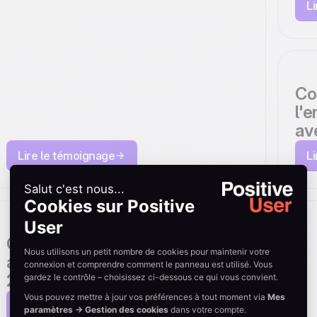
SellerLogic a
L
accéléré sa
génération de
leads de 200 %
Co
l'
avec Positive User
av
Lire le témoignage
L
Comment DobryMechanik a
augmenté sa base email de
200 % avec Positive User
Lire le témoignage
C