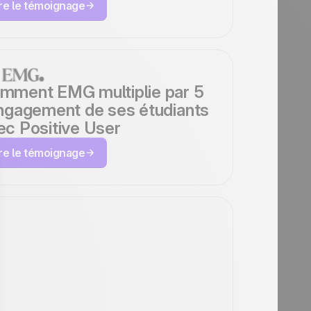
ire le témoignage
mment EMG multiplie par 5
engagement de ses étudiants
ec Positive User
ire le témoignage
omment innogy