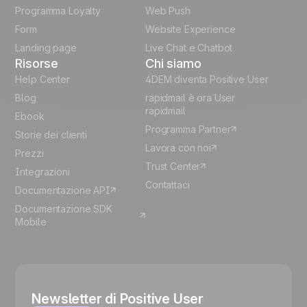
German
Programma Loyalty
Web Push
Form
Website Experience
Español
Landing page
Live Chat e Chatbot
Risorse
Chi siamo
Help Center
4DEM diventa Positive User
Blog
rapidmail è ora User
rapidmail
Ebook
Programma Partner
Storie dei clienti
Lavora con noi
Prezzi
Trust Center
Integrazioni
Contattaci
Documentazione API
Documentazione SDK
Mobile
Newsletter di Positive User