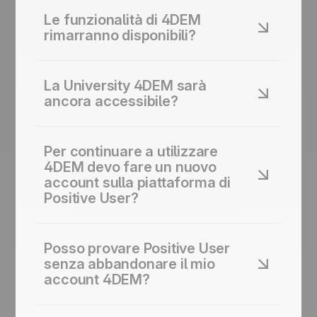
Sì, liste contatti, segmentazioni e storico delle
campagne resteranno disponibili e pienamente
Le funzionalità di 4DEM
accessibili all’interno della piattaforma, senza
rimarranno disponibili?
alcuna modifica.
Sì, ogni funzionalità che usi oggi (email
marketing, gestione contatti, analisi delle
La University 4DEM sarà
performance, ecc.) resta disponibile e invariata.
ancora accessibile?
Sì, tutti i contenuti formativi, tutorial, guide e
approfondimenti restano a tua disposizione allo
Per continuare a utilizzare
stesso indirizzo:
university.4dem.it
.
4DEM devo fare un nuovo
account sulla piattaforma di
Positive User?
No, il tuo account 4DEM rimane valido e
accessibile con le stesse credenziali che utilizzi
Posso provare Positive User
attualmente.
senza abbandonare il mio
account 4DEM?
Sì, puoi attivare una prova gratuita di Positive