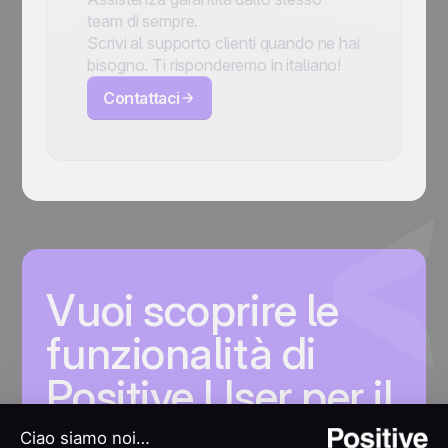
team di sempre.
Scrivi al supporto clienti quando ne hai
bisogno. Ti risponderemo in italiano!
Contattaci
Vuoi scoprire le
funzionalità di
Positive User per il
tuo business?