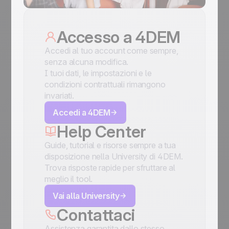
Accesso a 4DEM
Accedi al tuo account come sempre,
senza alcuna modifica.
I tuoi dati, le impostazioni e le
condizioni contrattuali rimangono
invariati.
Accedi a 4DEM
Help Center
Guide, tutorial e risorse sempre a tua
disposizione nella University di 4DEM.
Trova risposte rapide per sfruttare al
meglio il tool.
Vai alla University
Contattaci
Assistenza garantita dallo stesso