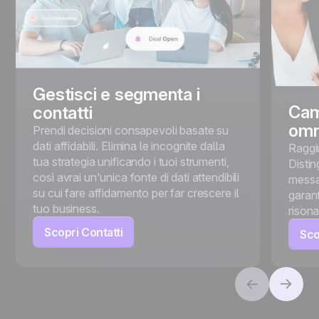
Gestisci e segmenta i
Cam
contatti
omn
Prendi decisioni consapevoli basate su
dati affidabili. Elimina le incognite dalla
Raggi
tua strategia unificando i tuoi strumenti,
Distin
così avrai un'unica fonte di dati attendibili
messa
su cui fare affidamento per far crescere il
garant
tuo business.
rison
Scopri Contatti
Sco