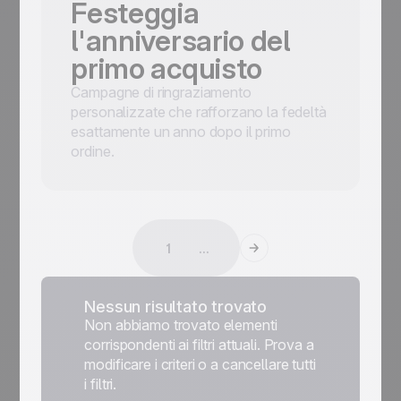
Festeggia
l'anniversario del
primo acquisto
Campagne di ringraziamento
personalizzate che rafforzano la fedeltà
esattamente un anno dopo il primo
ordine.
1
...
Nessun risultato trovato
Non abbiamo trovato elementi
corrispondenti ai filtri attuali. Prova a
modificare i criteri o a cancellare tutti
i filtri.