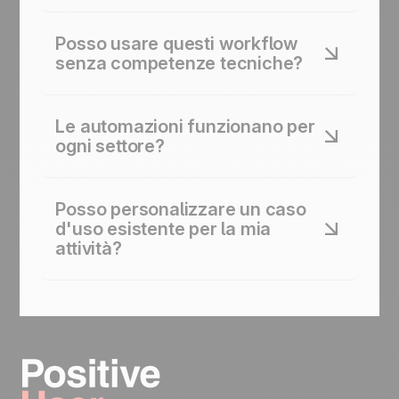
Posso usare questi workflow
senza competenze tecniche?
Sì. Ogni automazione è progettata per essere
lanciata con pochi clic all'interno della
Le automazioni funzionano per
piattaforma. Nessun codice richiesto.
ogni settore?
Sì. Ogni automazione è adattabile al tuo settore e
ai tuoi obiettivi. Che si tratti di conversione,
Posso personalizzare un caso
retention, riattivazione o upsell.
d'uso esistente per la mia
attività?
Assolutamente. Ogni workflow è un punto di
partenza. Puoi modificare i trigger, i canali (email,
SMS, push) e le condizioni per adattarli al tuo
pubblico e ai tuoi dati.