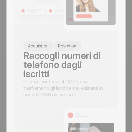
Acquisition
Retention
Raccogli numeri di
telefono dagli
iscritti
Pop-up conformi al GDPR che
trasformano gli iscritti email esistenti in
contatti SMS omnicanale.