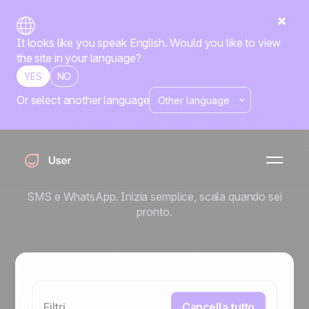
It looks like you speak English. Would you like to view
the site in your language?
YES
NO
Or select another language
Playbook
Lancia automazioni
in pochi minuti
Template predefiniti e casi d'uso pronti all'uso per email,
SMS e WhatsApp. Inizia semplice, scala quando sei
pronto.
Filtri
Cancella tutto