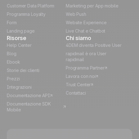
Customer Data Platform
Marketing per App mobile
German
Programma Loyalty
Web Push
Form
Website Experience
Español
Landing page
Live Chat e Chatbot
Risorse
Chi siamo
Help Center
4DEM diventa Positive User
Blog
rapidmail è ora User
rapidmail
Ebook
Programma Partner
Storie dei clienti
Lavora con noi
Prezzi
Trust Center
Integrazioni
Contattaci
Documentazione API
Documentazione SDK
Mobile