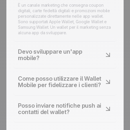
È un canale marketing che consegna coupon
digitali, carte fedeltà digitali e promozioni mobile
personalizzate direttamente nelle app wallet.
Sono supportati Apple Wallet, Google Wallet e
Samsung Wallet. Un wallet per il marketing senza
alcuna app da sviluppare.
Devo sviluppare un'app
mobile?
No. L'integrazione del wallet mobile funziona
nativamente con le app di wallet già esistenti.
Come posso utilizzare il Wallet
Non sono necessarie né un'app mobile separata
Mobile per fidelizzare i clienti?
né configurazioni complesse. I clienti possono
aggiungere la tua carta con un solo tocco.
Crea carte fedeltà digitali che si aggiornano
automaticamente con punti, offerte e livelli di
Posso inviare notifiche push ai
status. Il programma loyalty mobile ti aiuta a
contatti del wallet?
fidelizzare i clienti e a incoraggiare gli acquisti
ripetuti. Il monitoraggio dei punti nel wallet
Sì. Invia notifiche push del wallet e promemoria
rimane accurato in tempo reale.