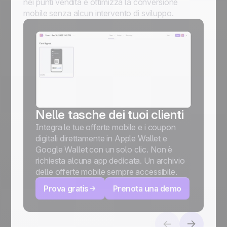
nei punti vendita e ottimizza la conversione
mobile senza alcun intervento di sviluppo.
Nelle tasche dei tuoi clienti
Integra le tue offerte mobile e i coupon
digitali direttamente in Apple Wallet e
Google Wallet con un solo clic. Non è
richiesta alcuna app dedicata. Un archivio
delle offerte mobile sempre accessibile.
Prova gratis
Prenota una demo