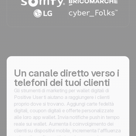
Un canale diretto verso i
telefoni dei tuoi clienti
Gli strumenti di marketing per wallet digitali di
Positive User ti aiutano a raggiungere i clienti
proprio dove si trovano. Aggiungi carte fedeltà
digitali, coupon digitali e offerte personalizzate
alle loro app wallet. Invia notifiche push in tempo
reale sui wallet. Aumenta il coinvolgimento dei
clienti su dispositivi mobile, incrementa l'affluenza