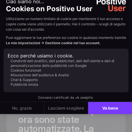
Scelto dai team in rapida
crescita
«Grazie
a
Positive
User,
abbiamo
aumentato
significativamente
il
numero
di
clienti
e
semplificato
la
comunicazione.
Molte
attività
che
prima
richiedevano
tempo
ora
sono
state
automatizzate.
La