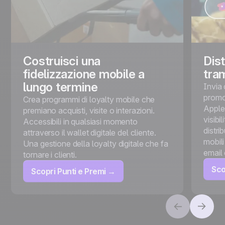
Costruisci una
Dist
fidelizzazione mobile a
tram
lungo termine
Invia 
promoz
Crea programmi di loyalty mobile che
Apple
premiano acquisti, visite o interazioni.
visibi
Accessibili in qualsiasi momento
distri
attraverso il wallet digitale del cliente.
mobili
Una gestione della loyalty digitale che fa
email
tornare i clienti.
Sco
Scopri Punti e Premi →