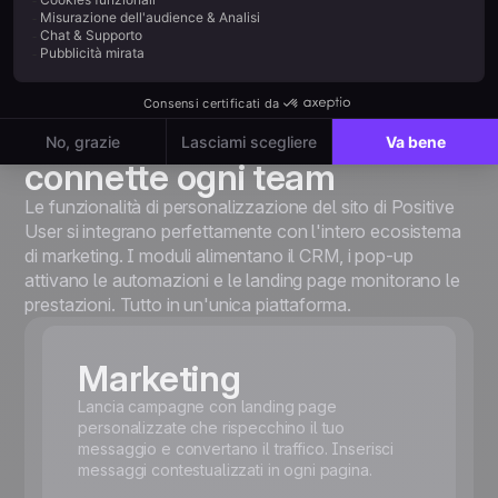
Website Experience che
connette ogni team
Le funzionalità di personalizzazione del sito di Positive
User si integrano perfettamente con l'intero ecosistema
di marketing. I moduli alimentano il CRM, i pop-up
attivano le automazioni e le landing page monitorano le
prestazioni. Tutto in un'unica piattaforma.
Marketing
Lancia campagne con landing page
personalizzate che rispecchino il tuo
messaggio e convertano il traffico. Inserisci
messaggi contestualizzati in ogni pagina.