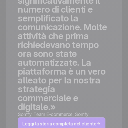
significativamente
il
numero
di
clienti
e
semplificato
la
comunicazione.
Molte
attività
che
prima
richiedevano
tempo
ora
sono
state
automatizzate.
La
piattaforma
è
un
vero
alleato
per
la
nostra
strategia
commerciale
e
digitale.»
Somfy
,
Team E-commerce, Somfy
Leggi la storia completa del cliente