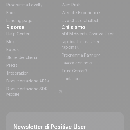
German
Programma Loyalty
Web Push
Form
Website Experience
Español
Landing page
Live Chat e Chatbot
Risorse
Chi siamo
Help Center
4DEM diventa Positive User
Blog
rapidmail è ora User
rapidmail
Ebook
Programma Partner
Storie dei clienti
Lavora con noi
Prezzi
Trust Center
Integrazioni
Contattaci
Documentazione API
Documentazione SDK
Mobile
Newsletter di Positive User