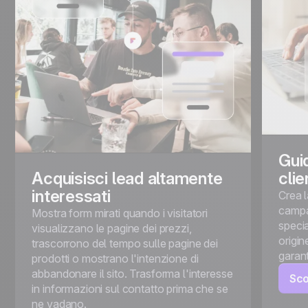
Guid
Acquisisci lead altamente
clie
interessati
Crea 
campag
Mostra form mirati quando i visitatori
specia
visualizzano le pagine dei prezzi,
origin
trascorrono del tempo sulle pagine dei
garant
prodotti o mostrano l'intenzione di
abbandonare il sito. Trasforma l'interesse
Sco
in informazioni sul contatto prima che se
ne vadano.