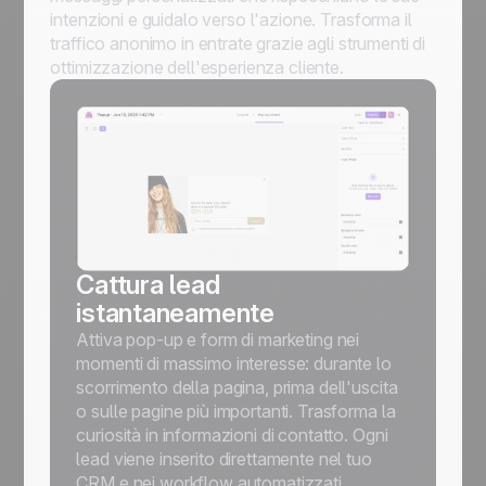
intenzioni e guidalo verso l'azione. Trasforma il
traffico anonimo in entrate grazie agli strumenti di
ottimizzazione dell'esperienza cliente.
Cattura lead
istantaneamente
Attiva pop-up e form di marketing nei
momenti di massimo interesse: durante lo
scorrimento della pagina, prima dell'uscita
o sulle pagine più importanti. Trasforma la
curiosità in informazioni di contatto. Ogni
lead viene inserito direttamente nel tuo
CRM e nei workflow automatizzati.