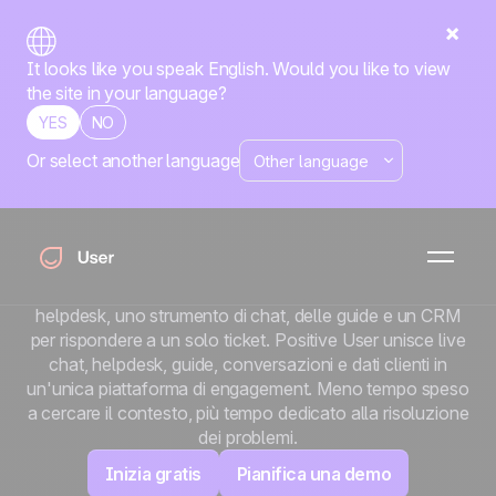
It looks like you speak English. Would you like to view
the site in your language?
YES
NO
Or select another language
TEAM SERVIZIO CLIENTI
Risolvi i ticket che
fidelizzano i clienti
La maggior parte dei team di supporto si destreggia tra un
helpdesk, uno strumento di chat, delle guide e un CRM
per rispondere a un solo ticket. Positive User unisce live
chat, helpdesk, guide, conversazioni e dati clienti in
un'unica piattaforma di engagement. Meno tempo speso
a cercare il contesto, più tempo dedicato alla risoluzione
dei problemi.
Inizia gratis
Pianifica una demo