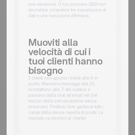
una decisione. Il tuo prossimo QBR non
dovrebbe richiedere tre esportazioni di
dati e una narrazione difensiva.
Muoviti alla
velocità di cui i
tuoi clienti hanno
bisogno
I clienti non aprono i ticket alle 9 in
punto. Mandano messaggi alle 23,
ricontattano alle 7 del mattino e
passano dalla chat all’email nel bel
mezzo della conversazione senza
preavviso. Positive User gestisce tutti i
canali dalla stessa casella di posta. La
risposta va incontro al cliente.