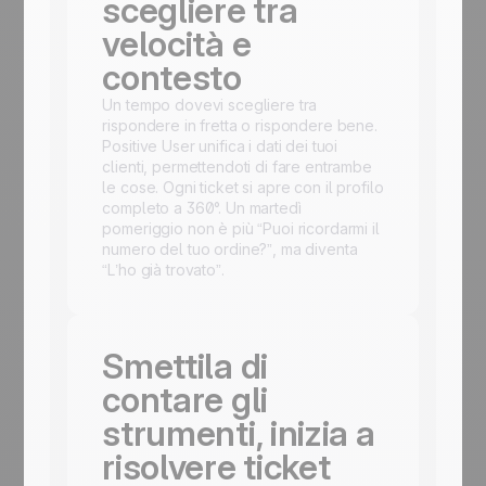
scegliere tra
velocità e
contesto
Un tempo dovevi scegliere tra
rispondere in fretta o rispondere bene.
Positive User unifica i dati dei tuoi
clienti, permettendoti di fare entrambe
le cose. Ogni ticket si apre con il profilo
completo a 360°. Un martedì
pomeriggio non è più “Puoi ricordarmi il
numero del tuo ordine?”, ma diventa
“L’ho già trovato”.
Smettila di
contare gli
strumenti, inizia a
risolvere ticket