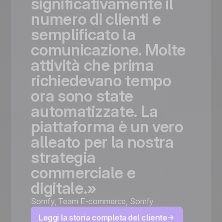
significativamente
il
numero
di
clienti
e
semplificato
la
comunicazione.
Molte
attività
che
prima
richiedevano
tempo
ora
sono
state
automatizzate.
La
piattaforma
è
un
vero
alleato
per
la
nostra
strategia
commerciale
e
digitale.»
Somfy
,
Team E-commerce, Somfy
Leggi la storia completa del cliente