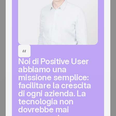
Noi di Positive User
abbiamo una
missione semplice:
facilitare la crescita
di ogni azienda. La
tecnologia non
dovrebbe mai