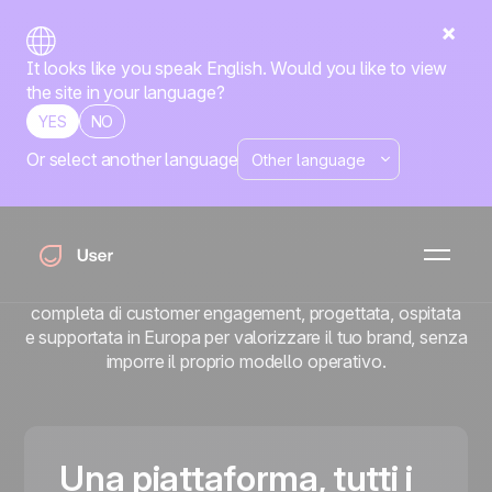
It looks like you speak English. Would you like to view
the site in your language?
YES
NO
Or select another language
Ti accompagniamo
per farti crescere.
Da oltre 20 anni, Positive User accompagna i brand
europei nel loro percorso di crescita. Una piattaforma
completa di customer engagement, progettata, ospitata
e supportata in Europa per valorizzare il tuo brand, senza
imporre il proprio modello operativo.
Una piattaforma, tutti i