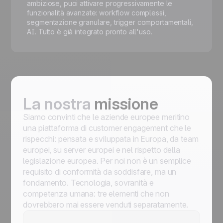
ambiziose, puoi attivare progressivamente le
funzionalità avanzate: workflow complessi,
segmentazione granulare, trigger comportamentali,
AI. Tutto è già integrato pronto all'uso.
La nostra
missione
Siamo convinti che le aziende europee meritino
una piattaforma di customer engagement che le
rispecchi: pensata e sviluppata in Europa, da team
europei, su server europei e nel rispetto della
legislazione europea. Per noi non è un semplice
requisito di conformità da soddisfare, ma un
fondamento. Tecnologia, sovranità e
competenza umana: tre elementi che non
dovrebbero mai essere venduti separatamente.