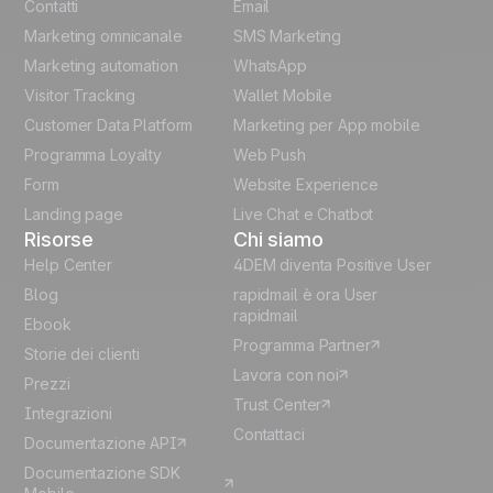
English
Contatti
Email
Marketing omnicanale
SMS Marketing
French
Marketing automation
WhatsApp
Visitor Tracking
Wallet Mobile
Polish
Customer Data Platform
Marketing per App mobile
German
Programma Loyalty
Web Push
Form
Website Experience
Español
Landing page
Live Chat e Chatbot
Risorse
Chi siamo
Help Center
4DEM diventa Positive User
Blog
rapidmail è ora User
rapidmail
Ebook
Programma Partner
Storie dei clienti
Lavora con noi
Prezzi
Trust Center
Integrazioni
Contattaci
Documentazione API
Documentazione SDK