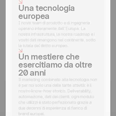
Una tecnologia
europea
I nostri team di prodotto e di ingegneria
operano interamente dall'Europa. La
nostra infrastruttura, la nostra roadmap e i
vostri dati rimangono nel continente, sotto
la tutela del diritto europeo.
Un mestiere che
esercitiamo da oltre
20 anni
Il marketing combinato alla tecnologia non
è per noi solo una delle tante attività: è il
nostro know-how storico. Deliverability,
automazione, dati dei clienti: ogni modulo
che utilizzi è stato perfezionato grazie a
due decenni di esperienza al fianco di
brand europei.