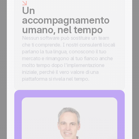
Un
accompagnamento
umano, nel tempo
Nessun software può sostituire un team
che ti comprende. I nostri consulenti locali
parlano la tua lingua, conoscono il tuo
mercato e rimangono al tuo fianco anche
molto tempo dopo l'implementazione
iniziale, perché il vero valore di una
piattaforma si rivela nel tempo.