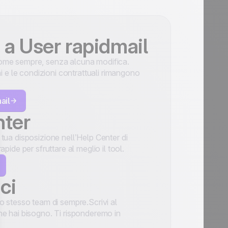
a User rapidmail
ome sempre, senza alcuna modifica.
ni e le condizioni contrattuali rimangono
ail
nter
tua disposizione nell’Help Center di
apide per sfruttare al meglio il tool.
ci
o stesso team di sempre.Scrivi al
ne hai bisogno. Ti risponderemo in