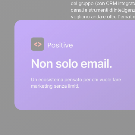
relazione
ogni
Turismo
del gruppo (con CRM integrato
relazione
canali e strumenti di intelligen
Scopri di più
vogliono andare oltre l'email 
Scopri di più