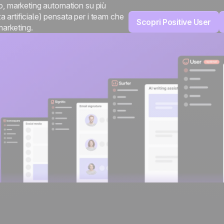
, marketing automation su più
za artificiale) pensata per i team che
Scopri Positive User
Sviluppato al 100% in
marketing.
Europa e ospitato su
4.8
su Trustpilot
server europei.
Certificazione ISO 27001