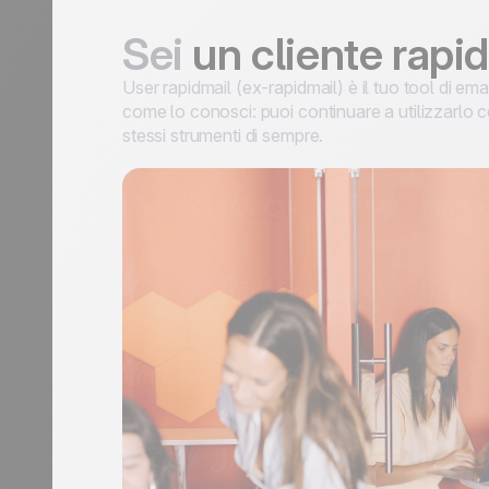
Sei
un cliente rapi
User rapidmail (ex-rapidmail) è il tuo tool di em
come lo conosci: puoi continuare a utilizzarlo c
stessi strumenti di sempre.