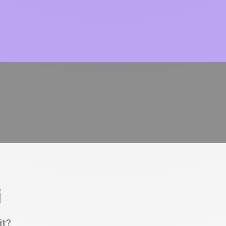
i
it
?