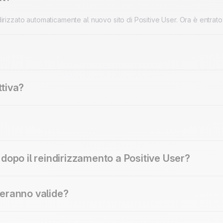
ndirizzato automaticamente al nuovo sito di Positive User. Ora è entrato
tive, la realtà europea di cui rapidmail fa parte dal 2021. Una piatta
elle realtà del gruppo in tutta Europa.
ttiva?
 come sempre: stessi strumenti, stessi dati, stesse credenziali, e per 
o a far parte dell'ecosistema Positive User. Per i clienti esistenti non
 dopo il reindirizzamento a Positive User?
tamente tramite il link
my.rapidmail.it
, oppure dalla pagina attuale d
teranno valide?
sse.