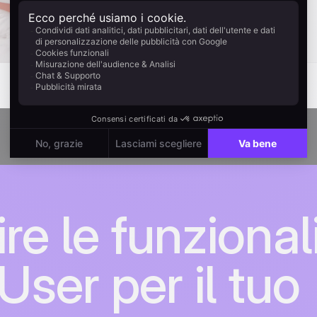
Contattaci
re le funzional
 User per il tuo