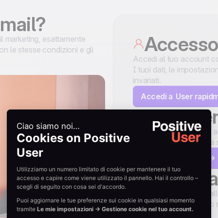
dmail?
Accesso 
ail marketing, esattamente
on le stesse condizioni e gli
Accedi al tuo account c
I tuoi dati, le impostazio
invariati.
Accedi a User rapidm
Help Ce
Guide e risorse sempre a 
rapidmail.Trova risposte r
Vai all'Help Center
Contatta
Assistenza garantita dall
supporto clienti quando 
italiano!