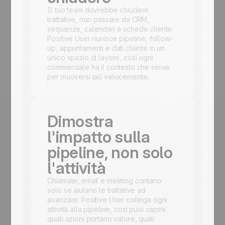
Il tuo team dovrebbe chiudere
trattative, non passare da CRM,
sequenze, calendari e schede cliente.
Positive User riunisce pipeline, follow-
up, appuntamenti e dati cliente in un
unico spazio di lavoro, così ogni
commerciale ha il contesto che serve
per muoversi più velocemente.
Dimostra
l'impatto sulla
pipeline, non solo
l'attività
Chiamate, email e meeting contano
solo se aiutano le trattative ad
avanzare. Positive User collega ogni
attività alla pipeline, così puoi capire
quali azioni portano valore, quali