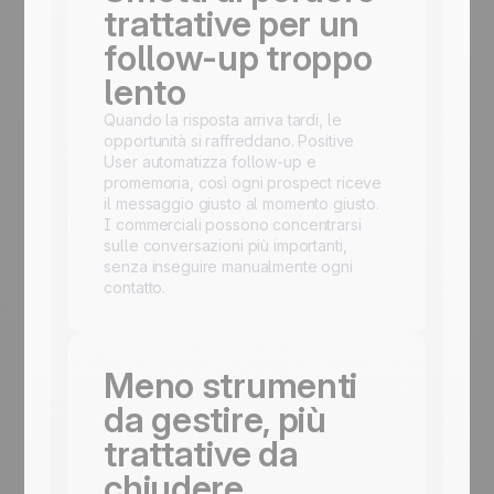
trattative per un
follow-up troppo
lento
Quando la risposta arriva tardi, le
opportunità si raffreddano. Positive
User automatizza follow-up e
promemoria, così ogni prospect riceve
il messaggio giusto al momento giusto.
I commerciali possono concentrarsi
sulle conversazioni più importanti,
senza inseguire manualmente ogni
contatto.
Meno strumenti
da gestire, più
trattative da
chiudere