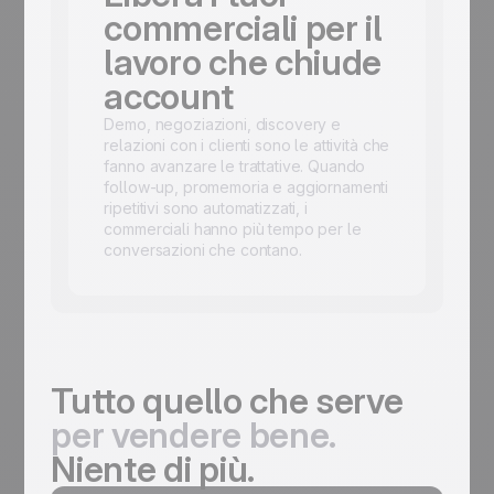
commerciali per il
lavoro che chiude
account
Demo, negoziazioni, discovery e
relazioni con i clienti sono le attività che
fanno avanzare le trattative. Quando
follow-up, promemoria e aggiornamenti
ripetitivi sono automatizzati, i
commerciali hanno più tempo per le
conversazioni che contano.
Tutto quello che serve
per vendere bene.
Niente di più.