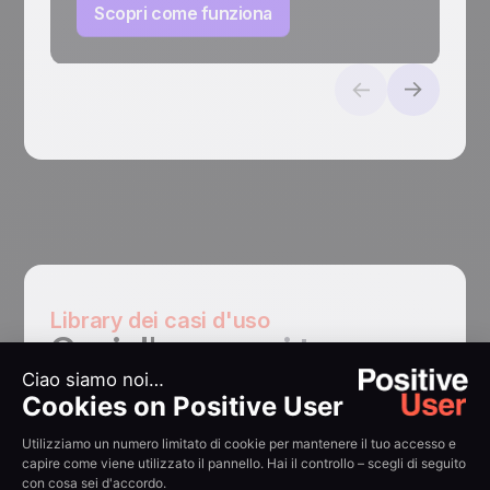
Scopri come funziona
Library dei casi d'uso
Casi d'uso
per i team
vendite
Prova gratuita