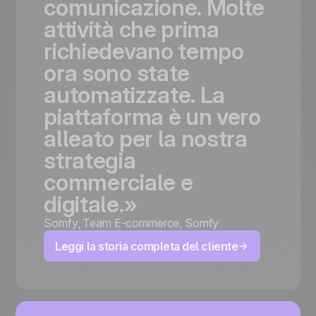
comunicazione.
Molte
attività
che
prima
richiedevano
tempo
ora
sono
state
automatizzate.
La
piattaforma
è
un
vero
alleato
per
la
nostra
strategia
commerciale
e
digitale.»
Somfy
,
Team E-commerce, Somfy
Leggi la storia completa del cliente