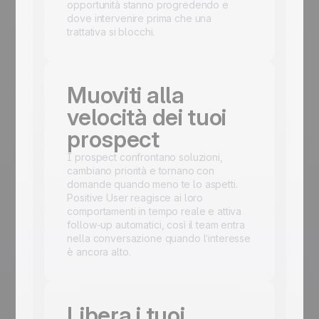
opportunità stanno progredendo e
dove intervenire prima che una
trattativa si blocchi.
Muoviti alla
velocità dei tuoi
prospect
I prospect confrontano soluzioni,
cambiano priorità e tornano con
domande quando meno te lo aspetti.
Positive User reagisce ai loro
comportamenti in tempo reale e attiva
follow-up automatici, così il team entra
nella conversazione quando l’interesse
è ancora alto.
Libera i tuoi