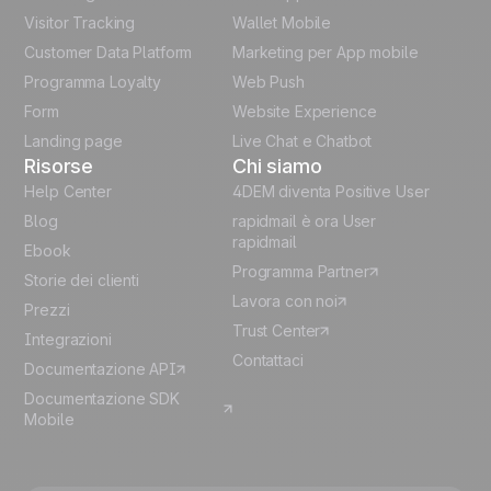
Visitor Tracking
Wallet Mobile
Polish
Customer Data Platform
Marketing per App mobile
German
Programma Loyalty
Web Push
Form
Website Experience
Español
Landing page
Live Chat e Chatbot
Risorse
Chi siamo
Help Center
4DEM diventa Positive User
Blog
rapidmail è ora User
rapidmail
Ebook
Programma Partner
Storie dei clienti
Lavora con noi
Prezzi
Trust Center
Integrazioni
Contattaci
Documentazione API
Documentazione SDK
Mobile