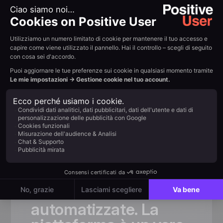
Scelto dai team in rapida
crescita
«Grazie
a
Positive
User,
abbiamo
aumentato
significativamente
il
numero
di
clienti
e
semplificato
la
comunicazione.
Molte
attività
che
prima
richiedevano
tempo
ora
sono
state
automatizzate.
La