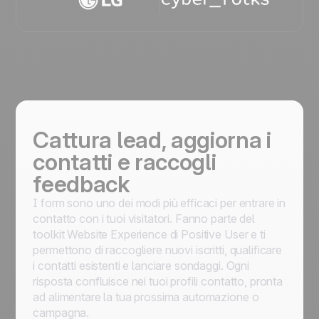
Cattura lead, aggiorna i
contatti e raccogli
feedback
I form sono uno dei modi più efficaci per entrare in
contatto con i tuoi visitatori. Fanno parte del
toolkit Website Experience di Positive User e ti
permettono di raccogliere nuovi iscritti, qualificare
i contatti esistenti e lanciare sondaggi. Ogni
risposta confluisce nei tuoi profili contatto, pronta
ad alimentare la tua prossima automazione o
campagna.