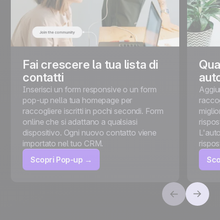
Fai crescere la tua lista di
Qual
contatti
aut
Inserisci un form responsive o un form
Aggiu
pop-up nella tua homepage per
raccog
raccogliere iscritti in pochi secondi. Form
miglior
online che si adattano a qualsiasi
rispos
dispositivo. Ogni nuovo contatto viene
L'aut
importato nel tuo CRM.
rispos
Scopri Pop-up →
Sco