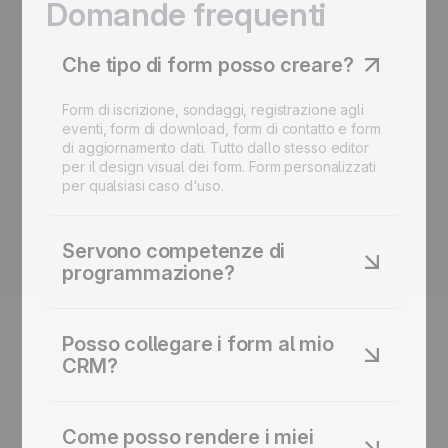
Domande frequenti
Che tipo di form posso creare?
Form di iscrizione, sondaggi, registrazione agli
eventi, form di download, form di contatto e form
di aggiornamento dati. Tutto dallo stesso editor
per il design visual dei form. Form personalizzati
per qualsiasi caso d'uso.
Servono competenze di
programmazione?
No. Trascina e rilascia i campi di cui hai bisogno,
scegli il tuo layout e pubblica. I form per il
Posso collegare i form al mio
marketing possono essere lanciati in pochi minuti
CRM?
senza codice.
Sì. Ogni invio aggiorna i profili dei tuoi contatti e
può attivare workflows automatizzati.
Come posso rendere i miei