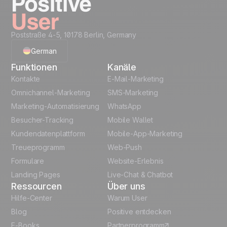
Jetzt freischalten
level...
Creative Assets like
Recommended Data
Poststraße 4-5, 10178 Berlin, Germany
(ready HTML)
Structure
German
Code Snippets
Cheat Sheet
Funktionen
Kanäle
English
Automation
Kontakte
E-Mail-Marketing
templates
Omnichannel-Marketing
SMS-Marketing
French
Marketing-Automatisierung
WhatsApp
Unlock the full use-case
Besucher-Tracking
Mobile Wallet
Polish
Kundendatenplattform
Mobile-App-Marketing
Italian
Treueprogramm
Web-Push
Formulare
Website-Erlebnis
Español
Landing Pages
Live-Chat & Chatbot
Ressourcen
Über uns
Hilfe-Center
Warum User
Blog
Positive entdecken
E-Books
Partnerprogramm