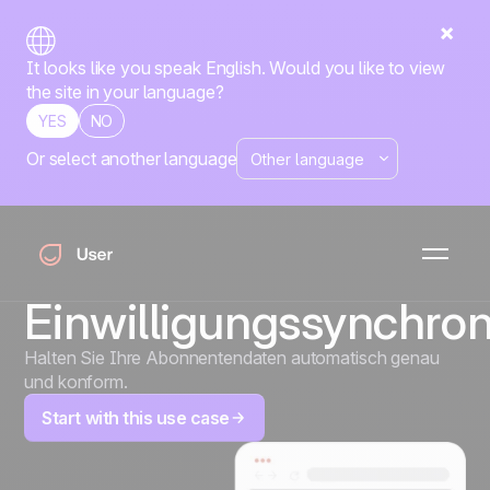
It looks like you speak English. Would you like to view
the site in your language?
YES
NO
Or select another language
E-Mail-
Abonnementverwaltu
Automatisierte
Einwilligungssynchron
Halten Sie Ihre Abonnentendaten automatisch genau
und konform.
Start with this use case