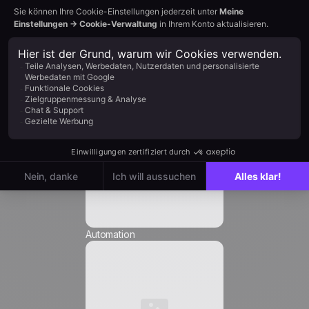
Einfluss auf das Ziel: hoch
Nachname *
Unternehmen *
Position *
E-Mail *
Automation
Telefonnummer *