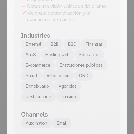
Obtén una visión unificada del cliente
Mejora la personalización y la
experiencia del cliente
Industries
Internal
B2B
B2C
Finanzas
SaaS
Hosting web
Educación
E-commerce
Instituciones públicas
Salud
Automoción
ONG
Inmobiliario
Agencias
Restauración
Turismo
Channels
Automation
Email