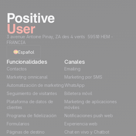
comunicaciones de marketing.
Take it on the next
Acceder a los 40 casos
level...
Creative Assets like
Recommended Data
3 avenue Antoine Pinay, ZA des 4 vents 59510 HEM -
(ready HTML)
Structure
FRANCIA
Code Snippets
Cheat Sheet
Español
Funcionalidades
Canales
Automation
English
Contactos
templates
Emailing
Marketing omnicanal
Marketing por SMS
Unlock the full use-case
French
Automatización de marketing
WhatsApp
Seguimiento de visitantes
Billetera móvil
Polish
Plataforma de datos de
Marketing de aplicaciones
German
clientes
móviles
Programa de fidelización
Notificaciones push web
Italian
Formularios
Experiencia web
Páginas de destino
Chat en vivo y Chatbot