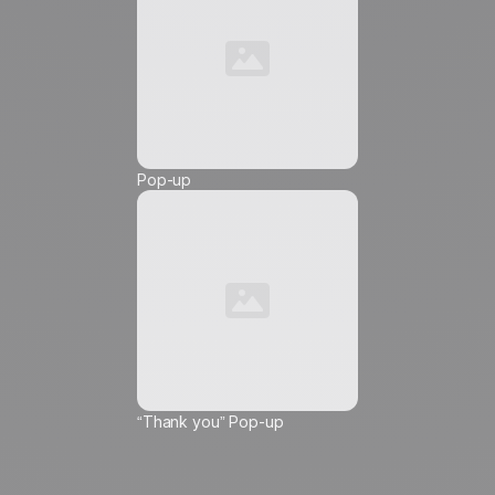
Teléfono *
Pop-up
Friendly Captcha
Acepto recibir comunicaciones de marketing de
Positive
, y autorizo la inserción de píxeles de
seguimiento y enlaces de seguimiento en estas
comunicaciones que se me envíen, con el fin de
medir su alcance y personalizar su contenido,
frecuencia y hora de envío.time.
Más información
sobre cómo gestionamos sus datos y sus
derechos.
ℹ️
Esta elección se aplica a la dirección de correo electrónico
“Thank you” Pop-up
introducida y a todos los dispositivos en los que consulta sus
correos. Puede retirar su consentimiento al seguimiento en
cualquier momento mediante el enlace específico que figura
al final de cada mensaje, sin dejar por ello de recibir las